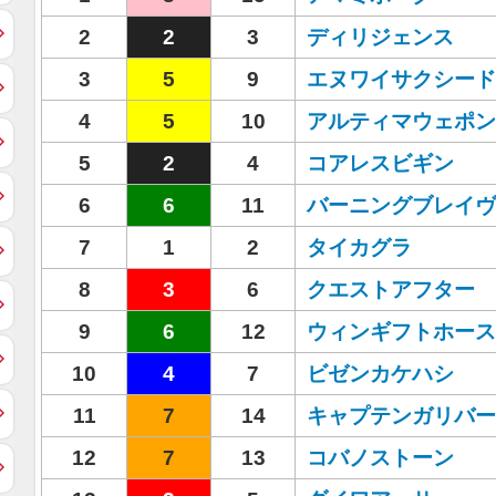
2
2
3
ディリジェンス
3
5
9
エヌワイサクシード
4
5
10
アルティマウェポン
5
2
4
コアレスビギン
6
6
11
バーニングブレイヴ
7
1
2
タイカグラ
8
3
6
クエストアフター
9
6
12
ウィンギフトホース
10
4
7
ビゼンカケハシ
11
7
14
キャプテンガリバー
12
7
13
コバノストーン