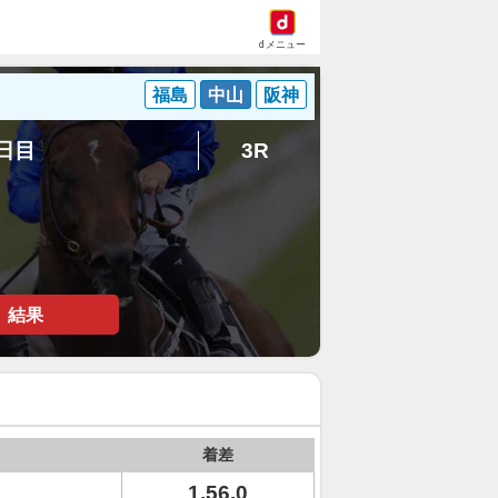
dメニュー
福島
中山
阪神
7日目
3R
結果
着差
1.56.0