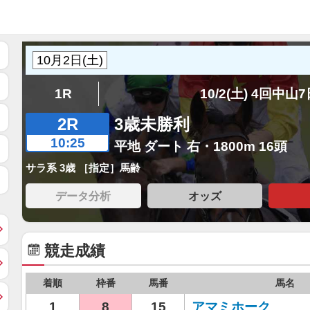
1R
10/2(土) 4回中山
2R
3歳未勝利
10:25
平地 ダート 右・1800m 16頭
サラ系 3歳 ［指定］馬齢
データ分析
オッズ
競走成績
着順
枠番
馬番
馬名
1
8
15
アマミホーク