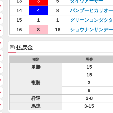
13
3
5
ダイワアーサー
14
4
8
バンブーヒカリオー
15
1
1
グリーンコンダクタ
16
8
16
ショウナンサンデー
払戻金
種類
馬番
単勝
15
15
複勝
3
9
枠連
2-8
馬連
3-15