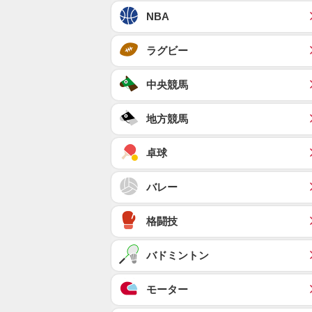
NBA
ラグビー
中央競馬
地方競馬
卓球
バレー
格闘技
バドミントン
モーター