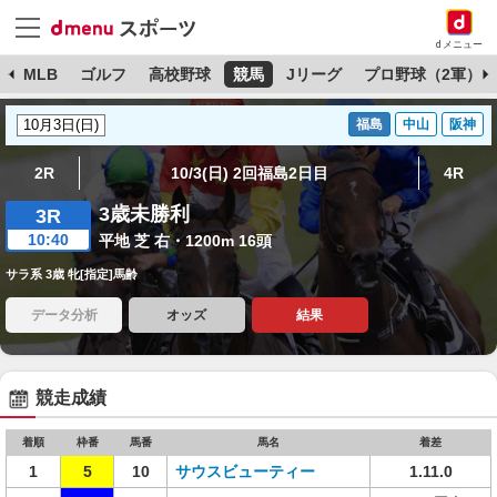
dメニュー
球
MLB
ゴルフ
高校野球
競馬
Jリーグ
プロ野球（2軍）
福島
中山
阪神
2R
10/3(日) 2回福島2日目
4R
3歳未勝利
3R
10:40
平地 芝 右・1200m 16頭
サラ系 3歳 牝[指定]馬齢
データ分析
オッズ
結果
競走成績
着順
枠番
馬番
馬名
着差
1
5
10
サウスビューティー
1.11.0