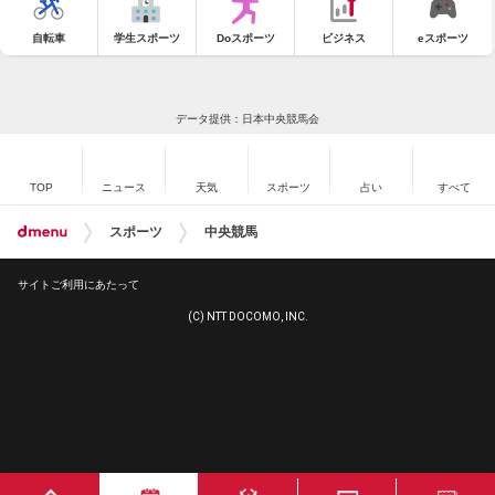
自転車
学生スポーツ
Doスポーツ
ビジネス
eスポーツ
データ提供：日本中央競馬会
TOP
ニュース
天気
スポーツ
占い
すべて
スポーツ
中央競馬
サイトご利用にあたって
(C) NTT DOCOMO, INC.