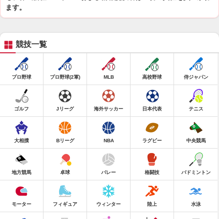
ます。
競技一覧
プロ野球
プロ野球(2軍)
MLB
高校野球
侍ジャパン
ゴルフ
Jリーグ
海外サッカー
日本代表
テニス
大相撲
Bリーグ
NBA
ラグビー
中央競馬
地方競馬
卓球
バレー
格闘技
バドミントン
モーター
フィギュア
ウィンター
陸上
水泳