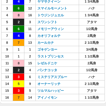
2
4
7
ヤマサクイーン
1 3/4馬身
3
6
12
スマイルモーメント
ハナ
4
8
16
トウジンジュエル
1 3/4馬身
5
2
3
スワンシフト
アタマ
6
6
11
メモリーアウィン
1/2馬身
7
4
8
カオリフォルテ
2馬身
8
7
13
カールカナ
2 1/2馬身
9
1
1
ゴキゲンヨー
3/4馬身
10
1
2
ラストプリンセス
1 1/2馬身
11
8
15
レゼルドニケ
2馬身
12
2
4
パンナコッタ
1/2馬身
13
3
6
ミステリアスブルー
ハナ
14
5
9
オーナーリッチ
2 1/2馬身
15
3
5
ツルマルハッピー
アタマ
16
7
14
アイノイモン
1 1/2馬身