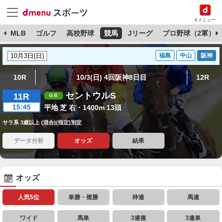
dメニュー
球
MLB
ゴルフ
高校野球
競馬
Jリーグ
プロ野球（2軍）
福島
中山
阪神
10R
10/3(日) 4回阪神8日目
12R
セントウルS
11R
15:45
平地 芝 右・1400m 13頭
サラ系 3歳以上 (混合)(指定)別定
データ分析
オッズ
結果
オッズ
人気5位
単勝・複勝
枠連
馬連
ワイド
馬単
3連複
3連単