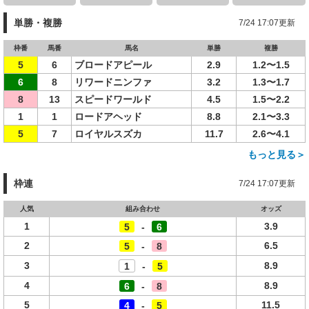
単勝・複勝
7/24 17:07更新
枠番
馬番
馬名
単勝
複勝
5
6
ブロードアピール
2.9
1.2〜1.5
6
8
リワードニンファ
3.2
1.3〜1.7
8
13
スピードワールド
4.5
1.5〜2.2
1
1
ロードアヘッド
8.8
2.1〜3.3
5
7
ロイヤルスズカ
11.7
2.6〜4.1
もっと見る＞
枠連
7/24 17:07更新
人気
組み合わせ
オッズ
1
3.9
5
-
6
2
6.5
5
-
8
3
8.9
1
-
5
4
8.9
6
-
8
5
11.5
4
-
5