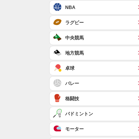
NBA
ラグビー
中央競馬
地方競馬
卓球
バレー
格闘技
バドミントン
モーター