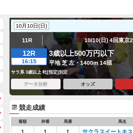
11R
10/10(日) 4回東京
12R
3歳以上500万円以下
16:15
平地 芝 左・1400m 14頭
サラ系 3歳以上 牝[指定]別定
データ分析
オッズ
競走成績
着順
枠番
馬番
馬名
1
1
1
サクラスイートキス