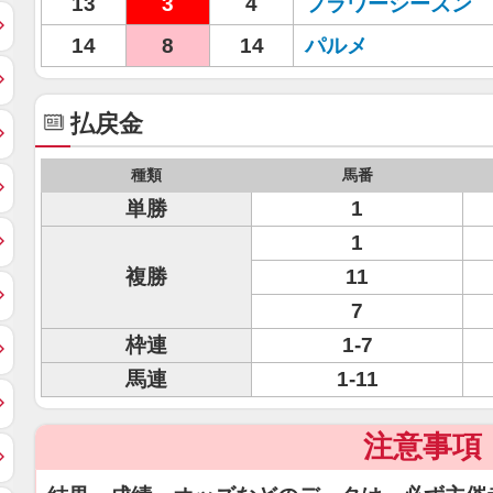
13
3
4
フラワーシーズン
14
8
14
パルメ
払戻金
種類
馬番
単勝
1
1
複勝
11
7
枠連
1-7
馬連
1-11
注意事項