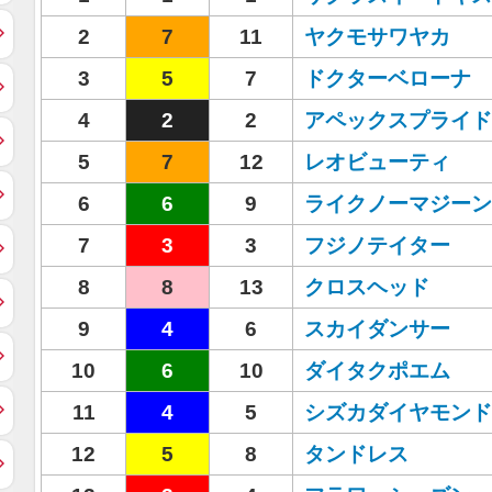
2
7
11
ヤクモサワヤカ
3
5
7
ドクターベローナ
4
2
2
アペックスプライド
5
7
12
レオビューティ
6
6
9
ライクノーマジーン
7
3
3
フジノテイター
8
8
13
クロスヘッド
9
4
6
スカイダンサー
10
6
10
ダイタクポエム
11
4
5
シズカダイヤモンド
12
5
8
タンドレス