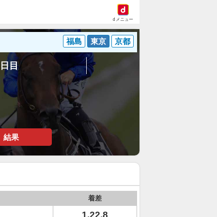
dメニュー
福島
東京
京都
2日目
結果
着差
1.22.8