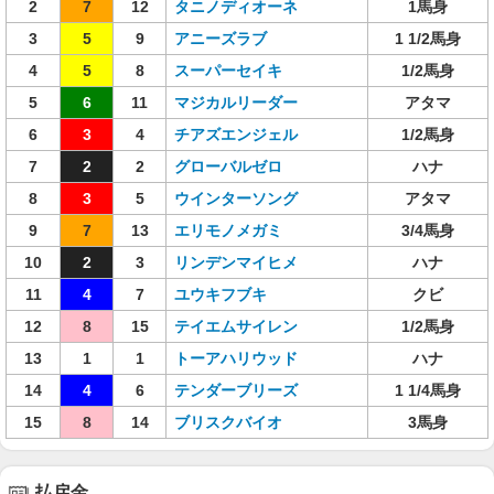
2
7
12
タニノディオーネ
1馬身
3
5
9
アニーズラブ
1 1/2馬身
4
5
8
スーパーセイキ
1/2馬身
5
6
11
マジカルリーダー
アタマ
6
3
4
チアズエンジェル
1/2馬身
7
2
2
グローバルゼロ
ハナ
8
3
5
ウインターソング
アタマ
9
7
13
エリモノメガミ
3/4馬身
10
2
3
リンデンマイヒメ
ハナ
11
4
7
ユウキフブキ
クビ
12
8
15
テイエムサイレン
1/2馬身
13
1
1
トーアハリウッド
ハナ
14
4
6
テンダーブリーズ
1 1/4馬身
15
8
14
ブリスクバイオ
3馬身
払戻金