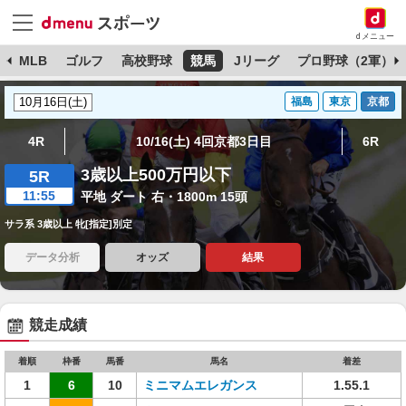
dメニュー
球
MLB
ゴルフ
高校野球
競馬
Jリーグ
プロ野球（2軍）
福島
東京
京都
4R
10/16(土) 4回京都3日目
6R
3歳以上500万円以下
5R
11:55
平地 ダート 右・1800m 15頭
サラ系 3歳以上 牝[指定]別定
データ分析
オッズ
結果
競走成績
着順
枠番
馬番
馬名
着差
1
6
10
ミニマムエレガンス
1.55.1