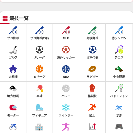
競技一覧
プロ野球
プロ野球(2軍)
MLB
高校野球
侍ジャパン
ゴルフ
Jリーグ
海外サッカー
日本代表
テニス
大相撲
Bリーグ
NBA
ラグビー
中央競馬
地方競馬
卓球
バレー
格闘技
バドミントン
モーター
フィギュア
ウィンター
陸上
水泳