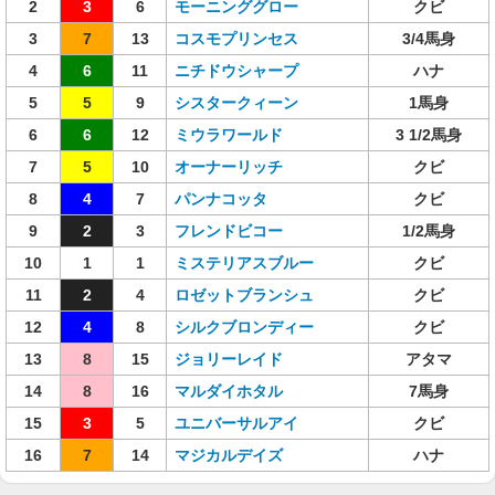
2
3
6
モーニンググロー
クビ
3
7
13
コスモプリンセス
3/4馬身
4
6
11
ニチドウシャープ
ハナ
5
5
9
シスタークィーン
1馬身
6
6
12
ミウラワールド
3 1/2馬身
7
5
10
オーナーリッチ
クビ
8
4
7
パンナコッタ
クビ
9
2
3
フレンドビコー
1/2馬身
10
1
1
ミステリアスブルー
クビ
11
2
4
ロゼットブランシュ
クビ
12
4
8
シルクブロンディー
クビ
13
8
15
ジョリーレイド
アタマ
14
8
16
マルダイホタル
7馬身
15
3
5
ユニバーサルアイ
クビ
16
7
14
マジカルデイズ
ハナ