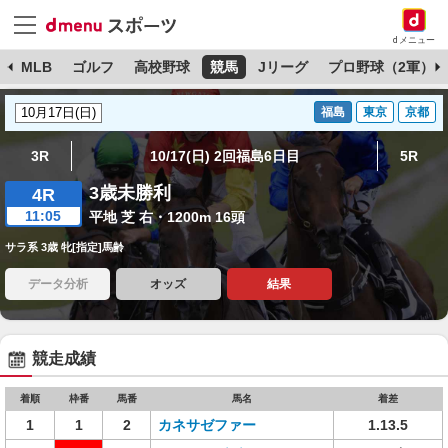
dメニュー
球
MLB
ゴルフ
高校野球
競馬
Jリーグ
プロ野球（2軍）
福島
東京
京都
3R
10/17(日) 2回福島6日目
5R
3歳未勝利
4R
11:05
平地 芝 右・1200m 16頭
サラ系 3歳 牝[指定]馬齢
データ分析
オッズ
結果
競走成績
着順
枠番
馬番
馬名
着差
1
1
2
カネサゼファー
1.13.5