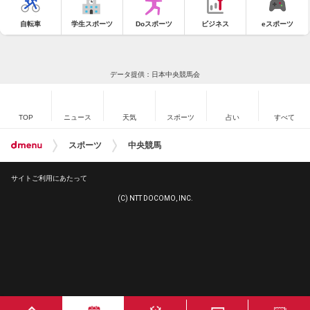
自転車
学生スポーツ
Doスポーツ
ビジネス
eスポーツ
データ提供：日本中央競馬会
TOP
ニュース
天気
スポーツ
占い
すべて
スポーツ
中央競馬
サイトご利用にあたって
(C) NTT DOCOMO, INC.