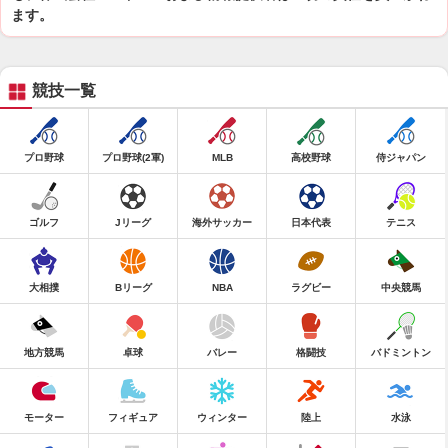
ます。
競技一覧
プロ野球
プロ野球(2軍)
MLB
高校野球
侍ジャパン
ゴルフ
Jリーグ
海外サッカー
日本代表
テニス
大相撲
Bリーグ
NBA
ラグビー
中央競馬
地方競馬
卓球
バレー
格闘技
バドミントン
モーター
フィギュア
ウィンター
陸上
水泳