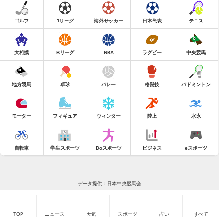
ゴルフ
Jリーグ
海外サッカー
日本代表
テニス
大相撲
Bリーグ
NBA
ラグビー
中央競馬
地方競馬
卓球
バレー
格闘技
バドミントン
モーター
フィギュア
ウィンター
陸上
水泳
自転車
学生スポーツ
Doスポーツ
ビジネス
eスポーツ
データ提供：日本中央競馬会
TOP
ニュース
天気
スポーツ
占い
すべて