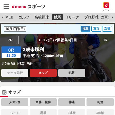
dメニュー
球
MLB
ゴルフ
高校野球
競馬
Jリーグ
プロ野球（2軍）
福島
東京
京都
7R
10/17(日) 2回福島6日目
9R
3歳未勝利
8R
13:35
平地 芝 右・1200m 16頭
サラ系 3歳 ［指定］馬齢
データ分析
オッズ
結果
オッズ
人気5位
単勝・複勝
枠連
馬連
ワイド
馬単
3連複
3連単