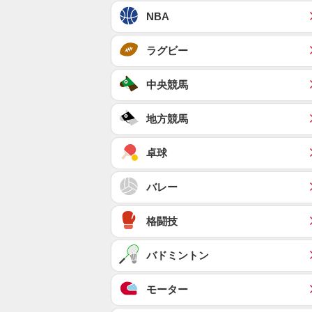
NBA
ラグビー
中央競馬
地方競馬
卓球
バレー
格闘技
バドミントン
モーター