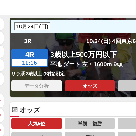
3R
10/24(日) 4回東京
4R
3歳以上500万円以下
11:15
平地 ダート 左・1600m 9頭
サラ系 3歳以上 (特指)別定
データ分析
オッズ
オッズ
人気5位
単勝・複勝