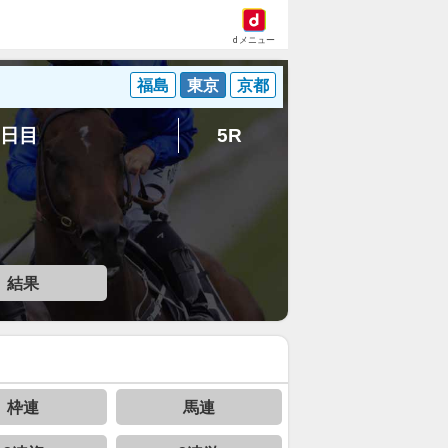
dメニュー
福島
東京
京都
6日目
5R
結果
枠連
馬連