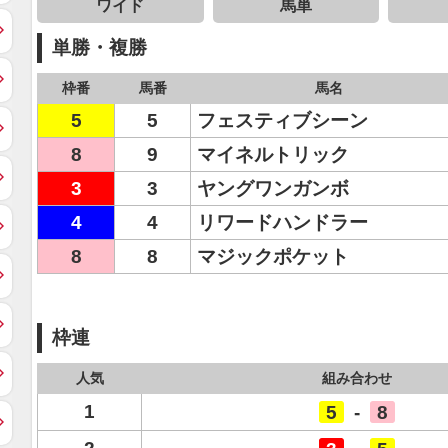
ワイド
馬単
単勝・複勝
枠番
馬番
馬名
5
5
フェスティブシーン
8
9
マイネルトリック
3
3
ヤングワンガンボ
4
4
リワードハンドラー
8
8
マジックポケット
枠連
人気
組み合わせ
1
5
-
8