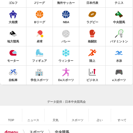
ゴルフ
Jリーグ
海外サッカー
日本代表
テニス
大相撲
Bリーグ
NBA
ラグビー
中央競馬
地方競馬
卓球
バレー
格闘技
バドミントン
モーター
フィギュア
ウィンター
陸上
水泳
自転車
学生スポーツ
Doスポーツ
ビジネス
eスポーツ
データ提供：日本中央競馬会
TOP
ニュース
天気
スポーツ
占い
すべて
スポーツ
中央競馬