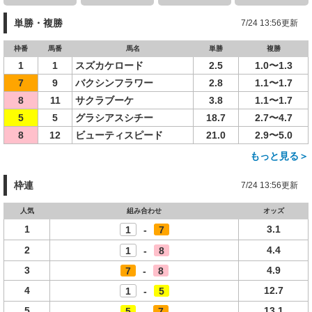
単勝・複勝
7/24 13:56更新
枠番
馬番
馬名
単勝
複勝
1
1
スズカケロード
2.5
1.0〜1.3
7
9
バクシンフラワー
2.8
1.1〜1.7
8
11
サクラブーケ
3.8
1.1〜1.7
5
5
グラシアスシチー
18.7
2.7〜4.7
8
12
ビューティスピード
21.0
2.9〜5.0
もっと見る＞
枠連
7/24 13:56更新
人気
組み合わせ
オッズ
1
3.1
1
-
7
2
4.4
1
-
8
3
4.9
7
-
8
4
12.7
1
-
5
5
13.1
5
-
7