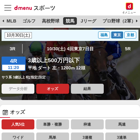
dメニュー
球
MLB
ゴルフ
高校野球
競馬
Jリーグ
プロ野球（2軍）
福島
東京
京都
3R
10/30(土) 4回東京7日目
5R
3歳以上500万円以下
4R
11:20
平地 ダート 左・1200m 12頭
サラ系 3歳以上 牝[指定]別定
データ分析
オッズ
結果
オッズ
人気5位
単勝・複勝
枠連
馬連
ワイド
馬単
3連複
3連単