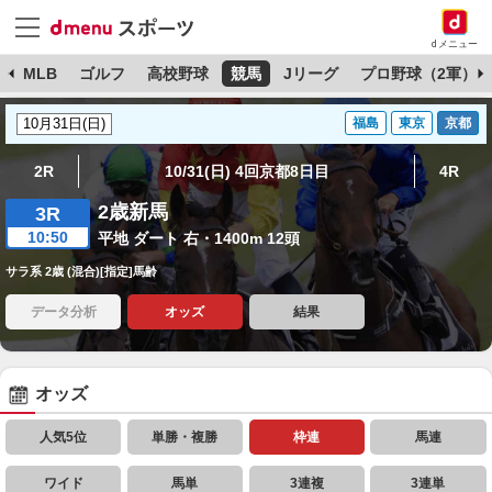
dメニュー
球
MLB
ゴルフ
高校野球
競馬
Jリーグ
プロ野球（2軍）
福島
東京
京都
2R
10/31(日) 4回京都8日目
4R
2歳新馬
3R
10:50
平地 ダート 右・1400m 12頭
サラ系 2歳 (混合)[指定]馬齢
データ分析
オッズ
結果
オッズ
人気5位
単勝・複勝
枠連
馬連
ワイド
馬単
3連複
3連単