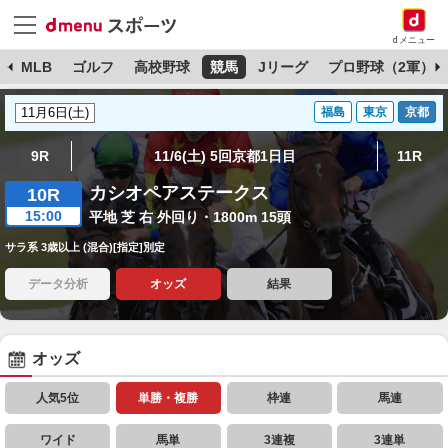
dメニュー
球
MLB
ゴルフ
高校野球
競馬
Jリーグ
プロ野球（2軍）
福島
東京
京都
9R
11/6(土) 5回京都1日目
11R
カシオペアステークス
10R
15:00
平地 芝 右 外回り・1800m 15頭
サラ系 3歳以上 (混合)[指定]別定
データ分析
オッズ
結果
オッズ
人気5位
単勝・複勝
枠連
馬連
ワイド
馬単
3連複
3連単