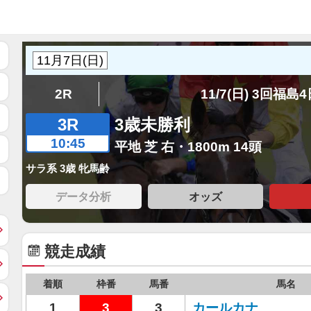
2R
11/7(日) 3回福島
3R
3歳未勝利
10:45
平地 芝 右・1800m 14頭
サラ系 3歳 牝馬齢
データ分析
オッズ
競走成績
着順
枠番
馬番
馬名
1
3
3
カールカナ