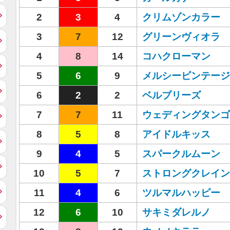
2
3
4
クリムゾンカラー
3
7
12
グリーンヴィオラ
4
8
14
コハクローマン
5
6
9
メルシービンテージ
6
2
2
ベルブリーズ
7
7
11
ウェディングタンゴ
8
5
8
アイドルキッス
9
4
5
スパークルムーン
10
5
7
ストロングクレイン
11
4
6
ツルマルハッピー
12
6
10
サキミダレルノ