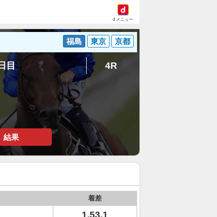
dメニュー
福島
東京
京都
4日目
4R
結果
着差
1.53.1