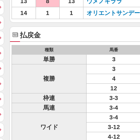
13
8
13
ウメノキララ
14
1
1
オリエントサンデー
払戻金
種類
馬番
単勝
3
3
複勝
4
12
枠連
3-3
馬連
3-4
3-4
ワイド
3-12
4-12