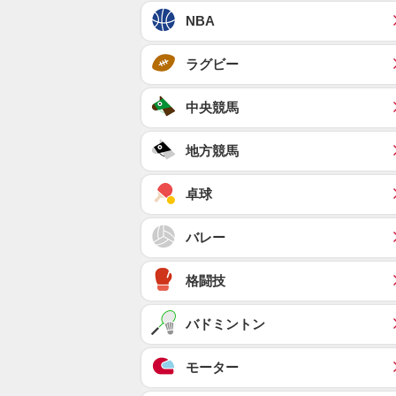
NBA
ラグビー
中央競馬
地方競馬
卓球
バレー
格闘技
バドミントン
モーター