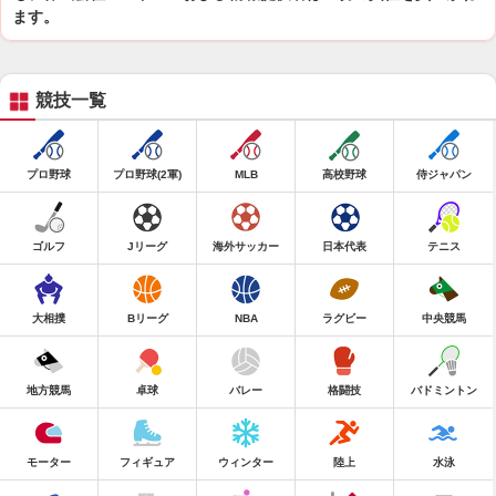
ます。
競技一覧
プロ野球
プロ野球(2軍)
MLB
高校野球
侍ジャパン
ゴルフ
Jリーグ
海外サッカー
日本代表
テニス
大相撲
Bリーグ
NBA
ラグビー
中央競馬
地方競馬
卓球
バレー
格闘技
バドミントン
モーター
フィギュア
ウィンター
陸上
水泳