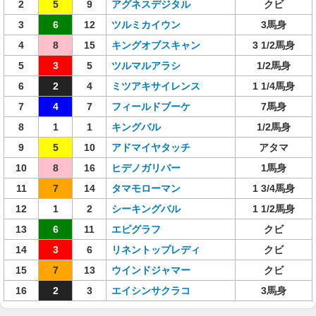
2
5
9
アグネスデジタル
クビ
3
6
12
ツルミカイウン
3馬身
4
8
15
キングオブスキャン
3 1/2馬身
5
3
5
ツルマルアラシ
1/2馬身
6
2
4
ミツアキサイレンス
1 1/4馬身
7
4
7
フィールドブーケ
7馬身
8
1
1
キングバル
1/2馬身
9
5
10
アドマイヤタッチ
アタマ
10
8
16
ヒデノガリバー
1馬身
11
7
14
タマモローマン
1 3/4馬身
12
1
2
シーキングバル
1 1/2馬身
13
6
11
エピグラフ
クビ
14
3
6
リネントップレディ
クビ
15
7
13
ウインドジャマー
クビ
16
2
3
エイシンサクラコ
3馬身