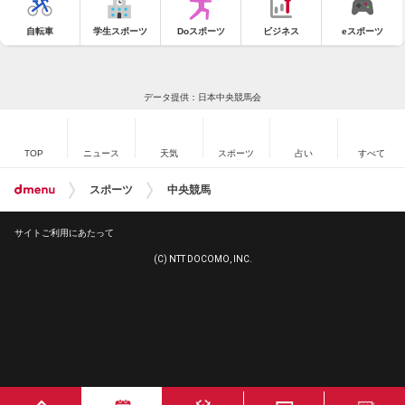
自転車
学生スポーツ
Doスポーツ
ビジネス
eスポーツ
データ提供：日本中央競馬会
TOP
ニュース
天気
スポーツ
占い
すべて
スポーツ
中央競馬
サイトご利用にあたって
(C) NTT DOCOMO, INC.