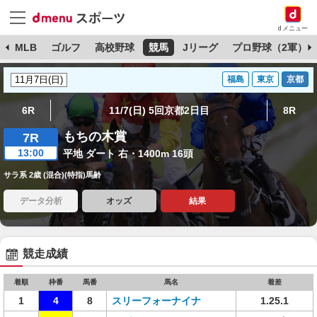
dメニュー
球
MLB
ゴルフ
高校野球
競馬
Jリーグ
プロ野球（2軍）
福島
東京
京都
6R
11/7(日) 5回京都2日目
8R
もちの木賞
7R
13:00
平地 ダート 右・1400m 16頭
サラ系 2歳 (混合)(特指)馬齢
データ分析
オッズ
結果
競走成績
着順
枠番
馬番
馬名
着差
1
4
8
スリーフォーナイナ
1.25.1