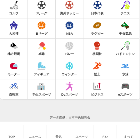
ゴルフ
Jリーグ
海外サッカー
日本代表
テニス
大相撲
Bリーグ
NBA
ラグビー
中央競馬
地方競馬
卓球
バレー
格闘技
バドミントン
モーター
フィギュア
ウィンター
陸上
水泳
自転車
学生スポーツ
Doスポーツ
ビジネス
eスポーツ
データ提供：日本中央競馬会
TOP
ニュース
天気
スポーツ
占い
すべて