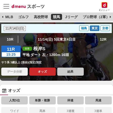
dメニュー
球
MLB
ゴルフ
高校野球
競馬
Jリーグ
プロ野球（2軍）
福島
東京
京都
10R
11/14(日) 5回東京4日目
12R
根岸S
11R
15:25
平地 ダート 左・1200m 16頭
サラ系 3歳以上 (混合)(指定)別定
データ分析
オッズ
結果
オッズ
人気5位
単勝・複勝
枠連
馬連
ワイド
馬単
3連複
3連単