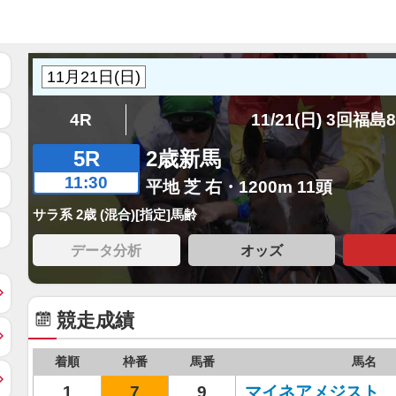
4R
11/21(日) 3回福島
5R
2歳新馬
11:30
平地 芝 右・1200m 11頭
サラ系 2歳 (混合)[指定]馬齢
データ分析
オッズ
競走成績
着順
枠番
馬番
馬名
1
7
9
マイネアメジスト