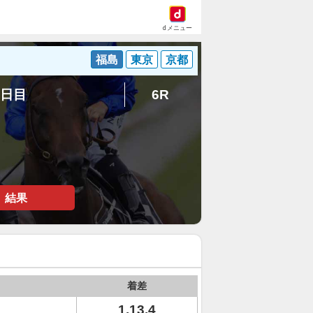
dメニュー
福島
東京
京都
8日目
6R
結果
着差
1.13.4