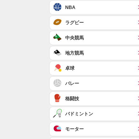
NBA
ラグビー
中央競馬
地方競馬
卓球
バレー
格闘技
バドミントン
モーター