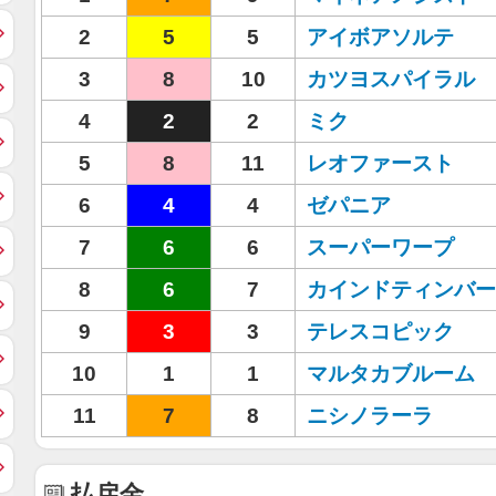
2
5
5
アイボアソルテ
3
8
10
カツヨスパイラル
4
2
2
ミク
5
8
11
レオファースト
6
4
4
ゼパニア
7
6
6
スーパーワープ
8
6
7
カインドティンバー
9
3
3
テレスコピック
10
1
1
マルタカブルーム
11
7
8
ニシノラーラ
払戻金