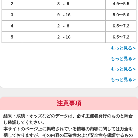
2
8
-
9
4.9〜5.5
3
9
-
16
5.0〜5.6
4
2
-
8
6.5〜7.2
5
2
-
16
6.5〜7.2
もっと見る＞
もっと見る＞
もっと見る＞
もっと見る＞
注意事項
結果・成績・オッズなどのデータは、必ず主催者発行のものと照合
し確認してください。
本サイトのページ上に掲載されている情報の内容に関しては万全を
期しておりますが、その内容の正確性および安全性を保証するもの