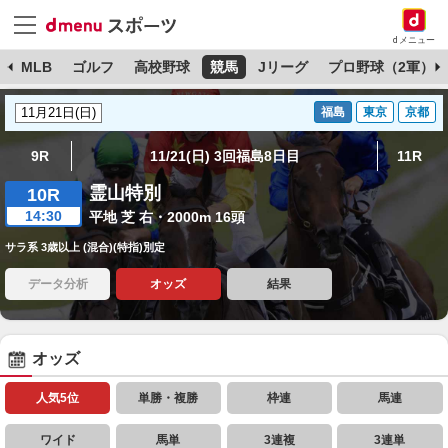
dメニュー
球
MLB
ゴルフ
高校野球
競馬
Jリーグ
プロ野球（2軍）
福島
東京
京都
9R
11/21(日) 3回福島8日目
11R
霊山特別
10R
14:30
平地 芝 右・2000m 16頭
サラ系 3歳以上 (混合)(特指)別定
データ分析
オッズ
結果
オッズ
人気5位
単勝・複勝
枠連
馬連
ワイド
馬単
3連複
3連単