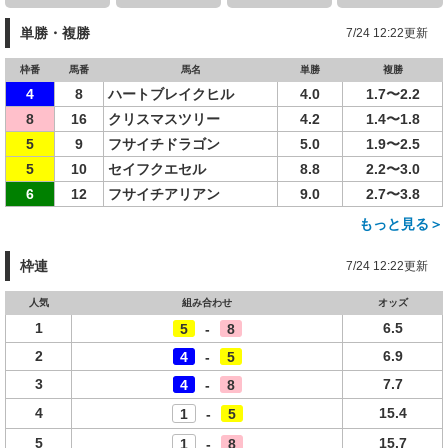
単勝・複勝
7/24 12:22更新
枠番
馬番
馬名
単勝
複勝
4
8
ハートブレイクヒル
4.0
1.7〜2.2
8
16
クリスマスツリー
4.2
1.4〜1.8
5
9
フサイチドラゴン
5.0
1.9〜2.5
5
10
セイフクエセル
8.8
2.2〜3.0
6
12
フサイチアリアン
9.0
2.7〜3.8
もっと見る＞
枠連
7/24 12:22更新
人気
組み合わせ
オッズ
1
6.5
5
-
8
2
6.9
4
-
5
3
7.7
4
-
8
4
15.4
1
-
5
5
15.7
1
-
8