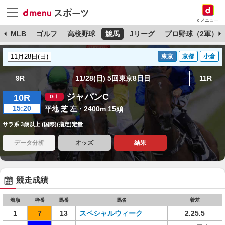
dメニュー
球
MLB
ゴルフ
高校野球
競馬
Jリーグ
プロ野球（2軍）
東京
京都
小倉
9R
11/28(日) 5回東京8日目
11R
ジャパンC
10R
15:20
平地 芝 左・2400m 15頭
サラ系 3歳以上 (国際)(指定)定量
データ分析
オッズ
結果
競走成績
着順
枠番
馬番
馬名
着差
1
7
13
スペシャルウィーク
2.25.5