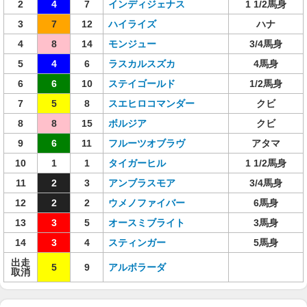
2
4
7
インディジェナス
1 1/2馬身
3
7
12
ハイライズ
ハナ
4
8
14
モンジュー
3/4馬身
5
4
6
ラスカルスズカ
4馬身
6
6
10
ステイゴールド
1/2馬身
7
5
8
スエヒロコマンダー
クビ
8
8
15
ボルジア
クビ
9
6
11
フルーツオブラヴ
アタマ
10
1
1
タイガーヒル
1 1/2馬身
11
2
3
アンブラスモア
3/4馬身
12
2
2
ウメノファイバー
6馬身
13
3
5
オースミブライト
3馬身
14
3
4
スティンガー
5馬身
出走
5
9
アルボラーダ
取消