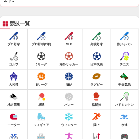
ます。
競技一覧
プロ野球
プロ野球(2軍)
MLB
高校野球
侍ジャパン
ゴルフ
Jリーグ
海外サッカー
日本代表
テニス
大相撲
Bリーグ
NBA
ラグビー
中央競馬
地方競馬
卓球
バレー
格闘技
バドミントン
モーター
フィギュア
ウィンター
陸上
水泳