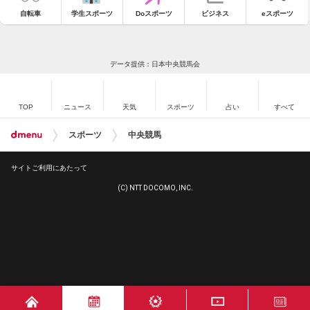
自転車
学生スポーツ
Doスポーツ
ビジネス
eスポーツ
データ提供：日本中央競馬会
TOP
ニュース
天気
スポーツ
占い
すべて
スポーツ
中央競馬
サイトご利用にあたって
(C) NTT DOCOMO, INC.