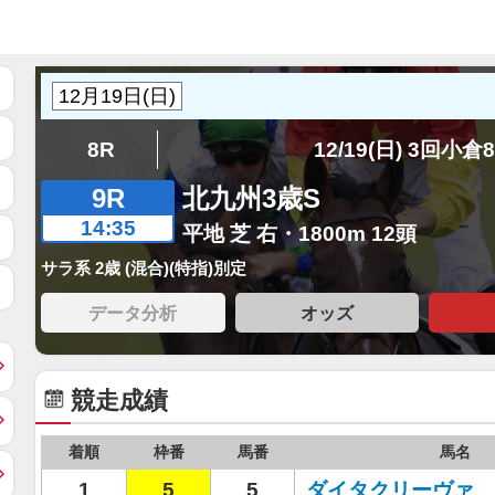
8R
12/19(日) 3回小倉
9R
北九州3歳S
14:35
平地 芝 右・1800m 12頭
サラ系 2歳 (混合)(特指)別定
データ分析
オッズ
競走成績
着順
枠番
馬番
馬名
1
5
5
ダイタクリーヴァ