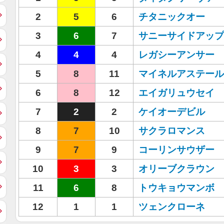
2
5
6
チタニックオー
3
6
7
サニーサイドアップ
4
4
4
レガシーアンサー
5
8
11
マイネルアステール
6
8
12
エイガリュウセイ
7
2
2
ケイオーデビル
8
7
10
サクラロマンス
9
7
9
コーリンサウザー
10
3
3
オリーブクラウン
11
6
8
トウキョウマンボ
12
1
1
ツェンクローネ