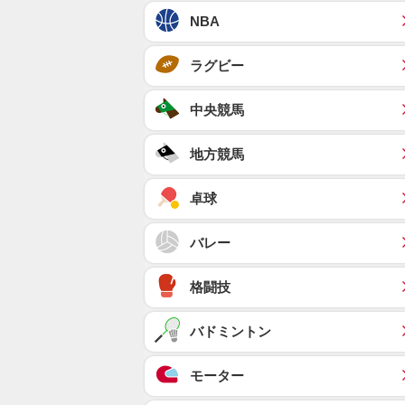
NBA
ラグビー
中央競馬
地方競馬
卓球
バレー
格闘技
バドミントン
モーター