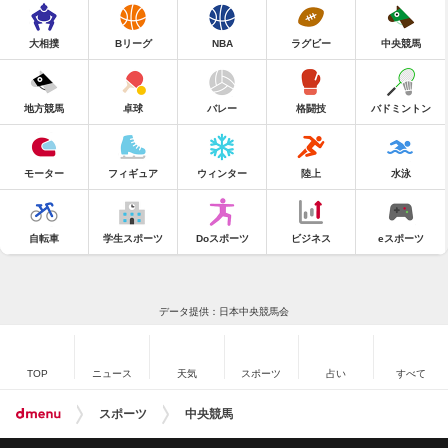
大相撲
Bリーグ
NBA
ラグビー
中央競馬
地方競馬
卓球
バレー
格闘技
バドミントン
モーター
フィギュア
ウィンター
陸上
水泳
自転車
学生スポーツ
Doスポーツ
ビジネス
eスポーツ
データ提供：日本中央競馬会
TOP
ニュース
天気
スポーツ
占い
すべて
スポーツ
中央競馬