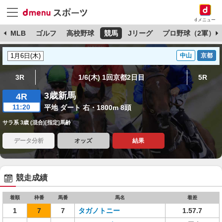
dメニュー
球
MLB
ゴルフ
高校野球
競馬
Jリーグ
プロ野球（2軍）
中山
京都
3R
1/6(木) 1回京都2日目
5R
3歳新馬
4R
11:20
平地 ダート 右・1800m 8頭
サラ系 3歳 (混合)[指定]馬齢
データ分析
オッズ
結果
競走成績
着順
枠番
馬番
馬名
着差
1
7
7
タガノトニー
1.57.7