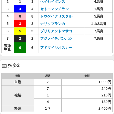
2
1
1
ヘイセイダンス
4馬身
3
4
4
セトコマンチラン
1馬身
4
8
8
トウケイクリスタル
5馬身
5
3
3
ナリタブランカ
1 1/2馬身
6
5
5
ブリリアントマサコ
7馬身
7
2
2
フジノイチバンボシ
7馬身
競争
6
6
アドマイヤオスカー
中止
払戻金
種類
馬番
金額
単勝
7
1,090円
7
240円
複勝
1
210円
4
130円
枠連
1-7
2,400円