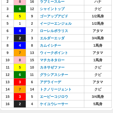
2
8
16
ラブミースルー
ハナ
3
6
12
シャイントップ
クビ
4
5
9
ゴーアップアビド
1/2馬身
5
1
2
イージーエンジェル
1/2馬身
6
4
7
ローレルポラリス
アタマ
7
2
3
エルダーエッダ
3/4馬身
8
4
8
カムイシチー
1馬身
9
7
13
ウィークポイント
アタマ
10
8
15
マチカネタロー
1馬身
11
5
10
カネサゼファー
クビ
12
6
11
グラシアスシチー
クビ
13
3
6
アデライーデ
アタマ
14
7
14
トクノリージェント
クビ
15
3
5
エーピーコジロウ
3/4馬身
16
2
4
ケイユウレーサー
5馬身