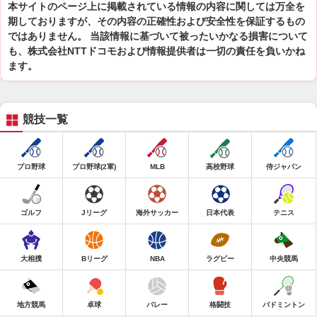
本サイトのページ上に掲載されている情報の内容に関しては万全を
期しておりますが、その内容の正確性および安全性を保証するもの
ではありません。 当該情報に基づいて被ったいかなる損害について
も、株式会社NTTドコモおよび情報提供者は一切の責任を負いかね
ます。
競技一覧
プロ野球
プロ野球(2軍)
MLB
高校野球
侍ジャパン
ゴルフ
Jリーグ
海外サッカー
日本代表
テニス
大相撲
Bリーグ
NBA
ラグビー
中央競馬
地方競馬
卓球
バレー
格闘技
バドミントン