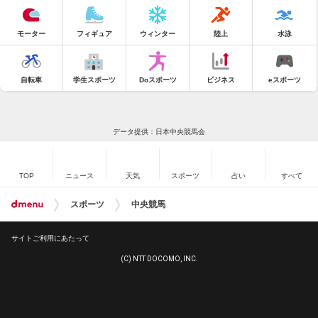
モーター
フィギュア
ウィンター
陸上
水泳
自転車
学生スポーツ
Doスポーツ
ビジネス
eスポーツ
データ提供：日本中央競馬会
TOP
ニュース
天気
スポーツ
占い
すべて
スポーツ
中央競馬
サイトご利用にあたって
(C) NTT DOCOMO, INC.