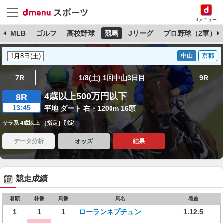
dメニュー
球
MLB
ゴルフ
高校野球
競馬
Jリーグ
プロ野球（2軍）
中山
京都
7R
1/8(土) 1回中山3日目
9R
4歳以上500万円以下
8R
13:45
平地 ダート 右・1200m 16頭
サラ系 4歳以上 ［指定］別定
データ分析
オッズ
結果
競走成績
着順
枠番
馬番
馬名
着差
1
1
1
ローランネプチュン
1.12.5