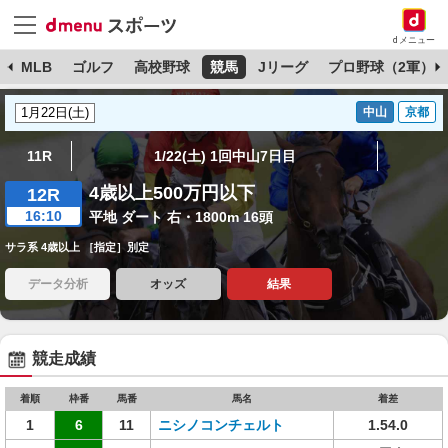
dメニュー
球
MLB
ゴルフ
高校野球
競馬
Jリーグ
プロ野球（2軍）
中山
京都
11R
1/22(土) 1回中山7日目
4歳以上500万円以下
12R
16:10
平地 ダート 右・1800m 16頭
サラ系 4歳以上 ［指定］別定
データ分析
オッズ
結果
競走成績
着順
枠番
馬番
馬名
着差
1
6
11
ニシノコンチェルト
1.54.0