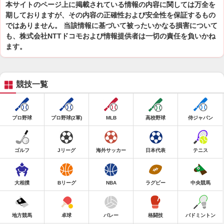
本サイトのページ上に掲載されている情報の内容に関しては万全を
期しておりますが、その内容の正確性および安全性を保証するもの
ではありません。 当該情報に基づいて被ったいかなる損害について
も、株式会社NTTドコモおよび情報提供者は一切の責任を負いかね
ます。
競技一覧
プロ野球
プロ野球(2軍)
MLB
高校野球
侍ジャパン
ゴルフ
Jリーグ
海外サッカー
日本代表
テニス
大相撲
Bリーグ
NBA
ラグビー
中央競馬
地方競馬
卓球
バレー
格闘技
バドミントン