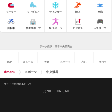
モーター
フィギュア
ウィンター
陸上
水泳
自転車
学生スポーツ
Doスポーツ
ビジネス
eスポーツ
データ提供：日本中央競馬会
TOP
ニュース
天気
スポーツ
占い
すべて
スポーツ
中央競馬
サイトご利用にあたって
(C) NTT DOCOMO, INC.