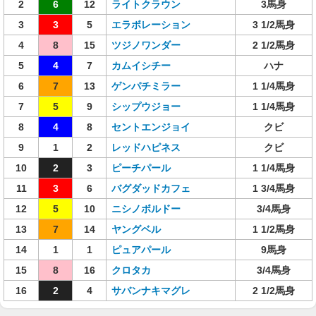
2
6
12
ライトクラウン
3馬身
3
3
5
エラボレーション
3 1/2馬身
4
8
15
ツジノワンダー
2 1/2馬身
5
4
7
カムイシチー
ハナ
6
7
13
ゲンパチミラー
1 1/4馬身
7
5
9
シップウジョー
1 1/4馬身
8
4
8
セントエンジョイ
クビ
9
1
2
レッドハピネス
クビ
10
2
3
ピーチパール
1 1/4馬身
11
3
6
バグダッドカフェ
1 3/4馬身
12
5
10
ニシノボルドー
3/4馬身
13
7
14
ヤングベル
1 1/2馬身
14
1
1
ピュアパール
9馬身
15
8
16
クロタカ
3/4馬身
16
2
4
サバンナキマグレ
2 1/2馬身