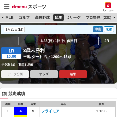
dメニュー
球
MLB
ゴルフ
高校野球
競馬
Jリーグ
プロ野球（2軍）
中山
京都
1/23(日) 1回中山8日目
2R
3歳未勝利
1R
10:00
平地 ダート 右・1200m 13頭
サラ系 3歳 ［指定］馬齢
データ分析
オッズ
結果
競走成績
着順
枠番
馬番
馬名
着差
1
4
5
フライモア
1.13.6