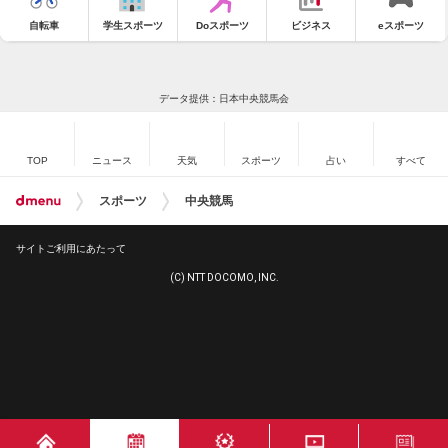
自転車
学生スポーツ
Doスポーツ
ビジネス
eスポーツ
データ提供：日本中央競馬会
TOP
ニュース
天気
スポーツ
占い
すべて
スポーツ
中央競馬
サイトご利用にあたって
(C) NTT DOCOMO, INC.