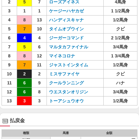
2
5
7
ローズアイネス
4馬身
3
1
1
ケージーハヤカゼ
1 1/2馬身
4
8
13
ハンディスキャナ
1/2馬身
5
7
10
タイムオブウイン
クビ
6
4
4
ジーガーコマンド
2 1/2馬身
7
5
6
マルタカファイナル
3/4馬身
8
8
12
マイネコロナ
1 3/4馬身
9
7
11
ジャストインタイム
1/2馬身
10
2
2
ミスサファイヤ
クビ
11
6
9
クールランニング
ハナ
12
6
8
ウエスタンオリジン
3/4馬身
13
3
3
トーアシュウオウ
1/2馬身
払戻金
種類
馬番
金額