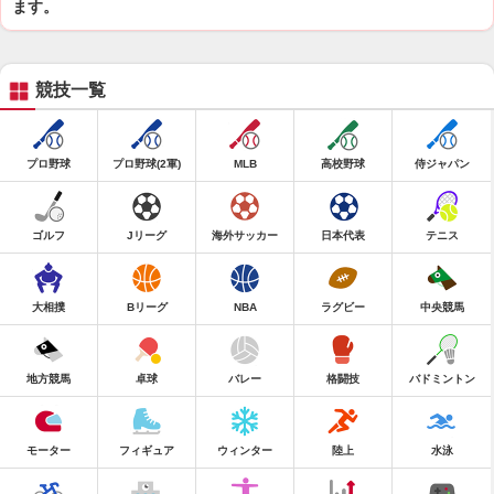
ます。
競技一覧
プロ野球
プロ野球(2軍)
MLB
高校野球
侍ジャパン
ゴルフ
Jリーグ
海外サッカー
日本代表
テニス
大相撲
Bリーグ
NBA
ラグビー
中央競馬
地方競馬
卓球
バレー
格闘技
バドミントン
モーター
フィギュア
ウィンター
陸上
水泳