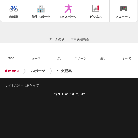
自転車
学生スポーツ
Doスポーツ
ビジネス
eスポーツ
データ提供：日本中央競馬会
TOP
ニュース
天気
スポーツ
占い
すべて
スポーツ
中央競馬
サイトご利用にあたって
(C) NTT DOCOMO, INC.