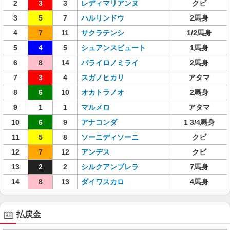
2
3
3
レディマリアンヌ
クビ
3
5
7
ハルリンドウ
2馬身
4
7
11
サクラテンシ
1/2馬身
5
4
5
シュアンスビュート
1馬身
6
8
14
バライロノミライ
2馬身
7
3
4
スガノヒカリ
アタマ
8
6
10
オカトラノオ
2馬身
9
1
1
マルメロ
アタマ
10
6
9
アナコンダ
1 3/4馬身
11
5
8
ソーニディソーニ
クビ
12
7
12
アンデス
クビ
13
2
2
シルクアンブレラ
7馬身
14
8
13
ダイワスカロ
4馬身
払戻金