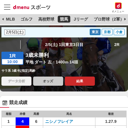
dメニュー
球
MLB
ゴルフ
高校野球
競馬
Jリーグ
プロ野球（2軍）
東京
京都
小倉
2/5(土) 1回東京3日目
2R
3歳未勝利
1R
10:00
平地 ダート 左・1400m 14頭
サラ系 3歳 牝[指定]馬齢
データ分析
オッズ
結果
競走成績
着順
枠番
馬番
馬名
着差
1
4
6
ニシノフレイア
1.27.9