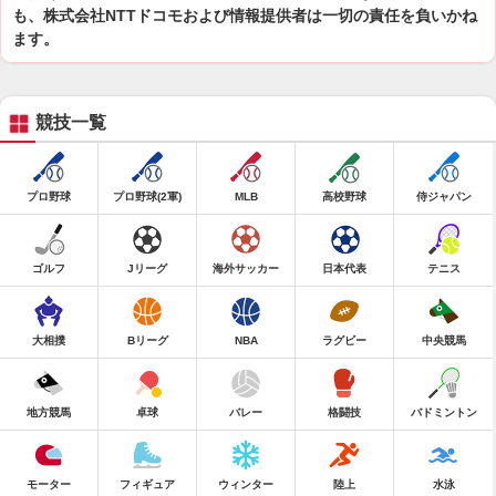
も、株式会社NTTドコモおよび情報提供者は一切の責任を負いかね
ます。
競技一覧
プロ野球
プロ野球(2軍)
MLB
高校野球
侍ジャパン
ゴルフ
Jリーグ
海外サッカー
日本代表
テニス
大相撲
Bリーグ
NBA
ラグビー
中央競馬
地方競馬
卓球
バレー
格闘技
バドミントン
モーター
フィギュア
ウィンター
陸上
水泳