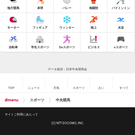
地方競馬
卓球
バレー
格闘技
バドミントン
モーター
フィギュア
ウィンター
陸上
水泳
自転車
学生スポーツ
Doスポーツ
ビジネス
eスポーツ
データ提供：日本中央競馬会
TOP
ニュース
天気
スポーツ
占い
すべて
スポーツ
中央競馬
サイトご利用にあたって
(C) NTT DOCOMO, INC.