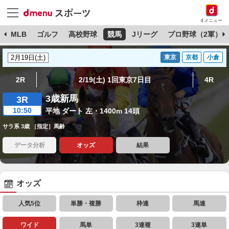
dメニュー
球
MLB
ゴルフ
高校野球
競馬
Jリーグ
プロ野球（2軍）
東京
京都
小倉
2R
2/19(土) 1回東京7日目
4R
3歳新馬
3R
10:50
平地 ダート 左・1400m 14頭
サラ系 3歳 ［指定］馬齢
データ分析
オッズ
結果
オッズ
人気5位
単勝・複勝
枠連
馬連
ワイド
馬単
3連複
3連単