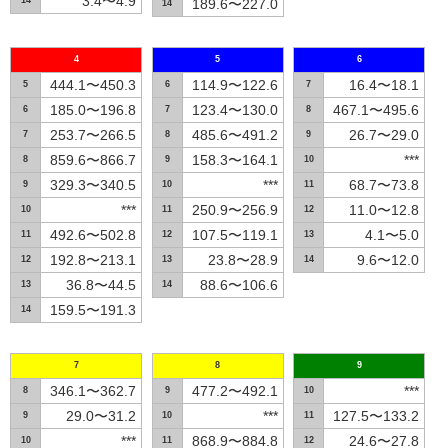
3.4〜4.9
14
189.6〜227.0
14
4
5
6
444.1〜450.3
114.9〜122.6
16.4〜18.1
5
6
7
185.0〜196.8
123.4〜130.0
467.1〜495.6
6
7
8
253.7〜266.5
485.6〜491.2
26.7〜29.0
7
8
9
859.6〜866.7
158.3〜164.1
***
8
9
10
329.3〜340.5
***
68.7〜73.8
9
10
11
***
250.9〜256.9
11.0〜12.8
10
11
12
492.6〜502.8
107.5〜119.1
4.1〜5.0
11
12
13
192.8〜213.1
23.8〜28.9
9.6〜12.0
12
13
14
36.8〜44.5
88.6〜106.6
13
14
159.5〜191.3
14
7
8
9
346.1〜362.7
477.2〜492.1
***
8
9
10
29.0〜31.2
***
127.5〜133.2
9
10
11
***
868.9〜884.8
24.6〜27.8
10
11
12