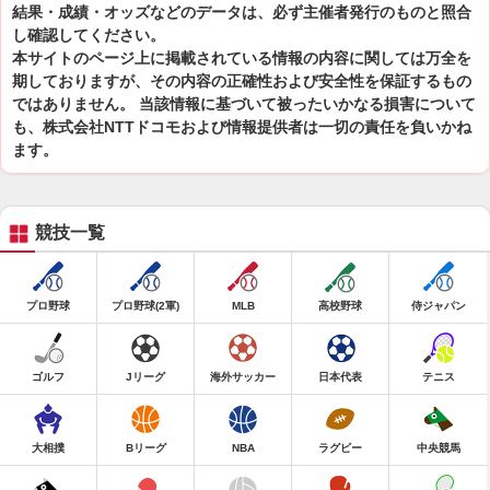
結果・成績・オッズなどのデータは、必ず主催者発行のものと照合
し確認してください。
本サイトのページ上に掲載されている情報の内容に関しては万全を
期しておりますが、その内容の正確性および安全性を保証するもの
ではありません。 当該情報に基づいて被ったいかなる損害について
も、株式会社NTTドコモおよび情報提供者は一切の責任を負いかね
ます。
競技一覧
プロ野球
プロ野球(2軍)
MLB
高校野球
侍ジャパン
ゴルフ
Jリーグ
海外サッカー
日本代表
テニス
大相撲
Bリーグ
NBA
ラグビー
中央競馬