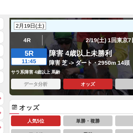
4R
2/19(土) 1回東京
5R
障害 4歳以上未勝利
11:45
障害 芝 -> ダート・2950m 14頭
サラ系障害 4歳以上 馬齢
データ分析
オッズ
オッズ
人気5位
単勝・複勝