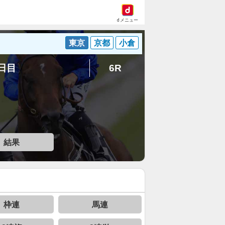
dメニュー
東京
京都
小倉
7日目
6R
結果
枠連
馬連