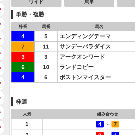
ワイド
馬単
単勝・複勝
枠番
馬番
馬名
4
5
エンディングテーマ
7
11
サンデーパラダイス
3
3
アークオンワード
6
10
ランドコビー
4
6
ボストンマイスター
枠連
人気
組み合わせ
1
4
-
7