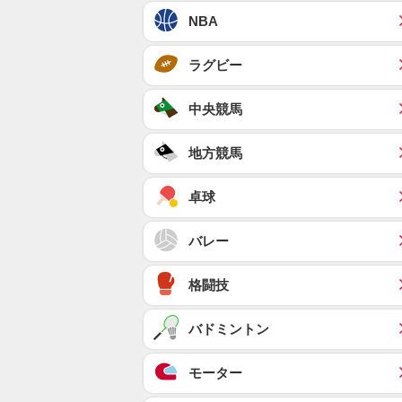
NBA
ラグビー
中央競馬
地方競馬
卓球
バレー
格闘技
バドミントン
モーター