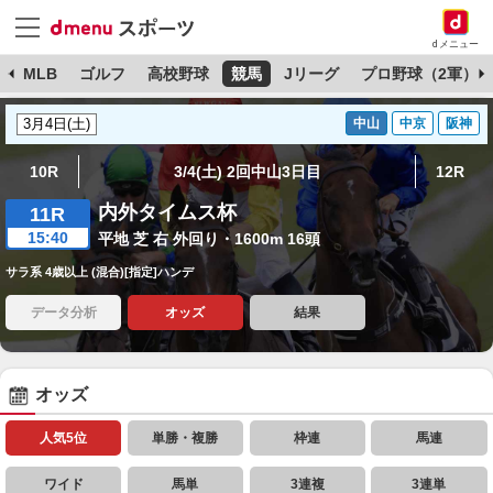
dメニュー
球
MLB
ゴルフ
高校野球
競馬
Jリーグ
プロ野球（2軍）
中山
中京
阪神
10R
3/4(土) 2回中山3日目
12R
内外タイムス杯
11R
15:40
平地 芝 右 外回り・1600m 16頭
サラ系 4歳以上 (混合)[指定]ハンデ
データ分析
オッズ
結果
オッズ
人気5位
単勝・複勝
枠連
馬連
ワイド
馬単
3連複
3連単