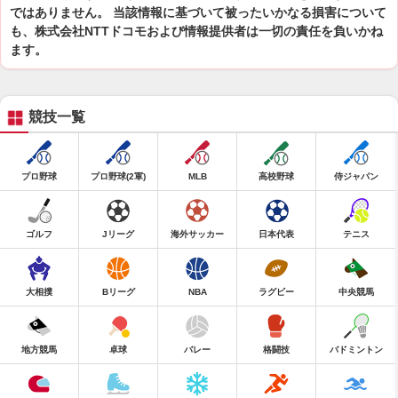
ではありません。 当該情報に基づいて被ったいかなる損害について
も、株式会社NTTドコモおよび情報提供者は一切の責任を負いかね
ます。
競技一覧
プロ野球
プロ野球(2軍)
MLB
高校野球
侍ジャパン
ゴルフ
Jリーグ
海外サッカー
日本代表
テニス
大相撲
Bリーグ
NBA
ラグビー
中央競馬
地方競馬
卓球
バレー
格闘技
バドミントン