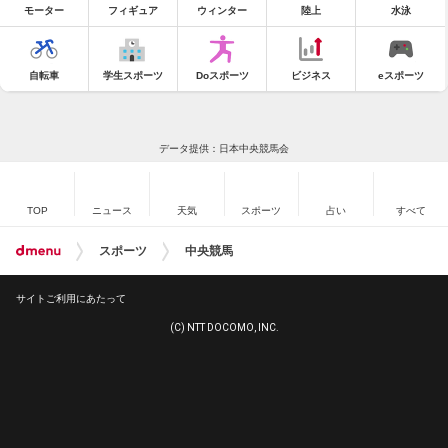
モーター
フィギュア
ウィンター
陸上
水泳
自転車
学生スポーツ
Doスポーツ
ビジネス
eスポーツ
データ提供：日本中央競馬会
TOP
ニュース
天気
スポーツ
占い
すべて
スポーツ
中央競馬
サイトご利用にあたって
(C) NTT DOCOMO, INC.