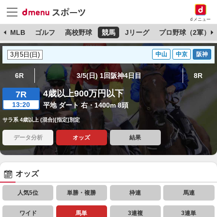
dメニュー
球
MLB
ゴルフ
高校野球
競馬
Jリーグ
プロ野球（2軍）
中山
中京
阪神
6R
3/5(日) 1回阪神4日目
8R
4歳以上900万円以下
7R
13:20
平地 ダート 右・1400m 8頭
サラ系 4歳以上 (混合)[指定]別定
データ分析
オッズ
結果
オッズ
人気5位
単勝・複勝
枠連
馬連
ワイド
馬単
3連複
3連単