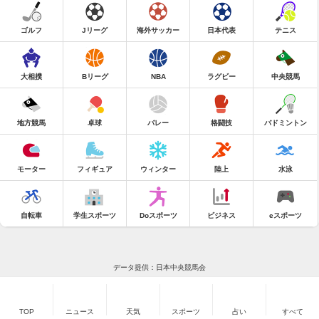
ゴルフ
Jリーグ
海外サッカー
日本代表
テニス
大相撲
Bリーグ
NBA
ラグビー
中央競馬
地方競馬
卓球
バレー
格闘技
バドミントン
モーター
フィギュア
ウィンター
陸上
水泳
自転車
学生スポーツ
Doスポーツ
ビジネス
eスポーツ
データ提供：日本中央競馬会
TOP
ニュース
天気
スポーツ
占い
すべて