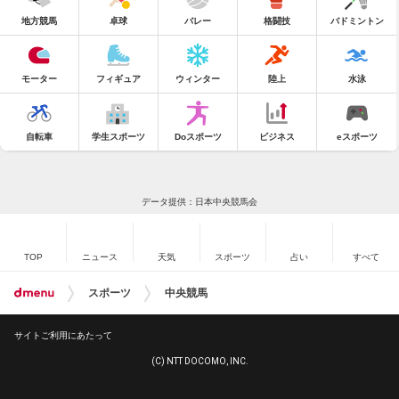
地方競馬
卓球
バレー
格闘技
バドミントン
モーター
フィギュア
ウィンター
陸上
水泳
自転車
学生スポーツ
Doスポーツ
ビジネス
eスポーツ
データ提供：日本中央競馬会
TOP
ニュース
天気
スポーツ
占い
すべて
スポーツ
中央競馬
サイトご利用にあたって
(C) NTT DOCOMO, INC.