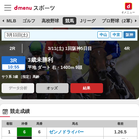
dメニュー
球
MLB
ゴルフ
高校野球
競馬
Jリーグ
プロ野球（2軍）
中山
中京
阪神
2R
3/11(土) 1回阪神5日目
4R
3歳未勝利
3R
10:55
平地 ダート 右・1400m 9頭
サラ系 3歳 ［指定］馬齢
データ分析
オッズ
結果
競走成績
着順
枠番
馬番
馬名
着差
1
6
6
ゼンノドライバー
1.26.5