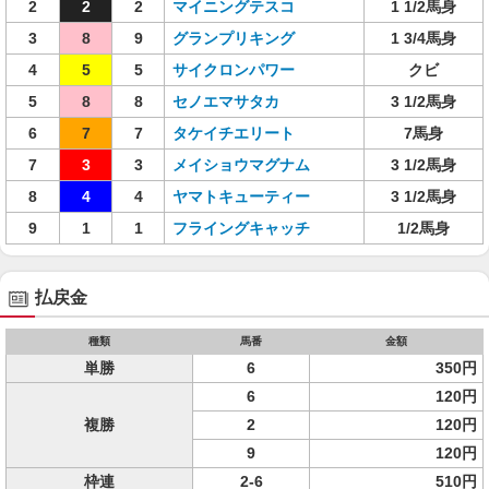
2
2
2
マイニングテスコ
1 1/2馬身
3
8
9
グランプリキング
1 3/4馬身
4
5
5
サイクロンパワー
クビ
5
8
8
セノエマサタカ
3 1/2馬身
6
7
7
タケイチエリート
7馬身
7
3
3
メイショウマグナム
3 1/2馬身
8
4
4
ヤマトキューティー
3 1/2馬身
9
1
1
フライングキャッチ
1/2馬身
払戻金
種類
馬番
金額
単勝
6
350円
6
120円
複勝
2
120円
9
120円
枠連
2-6
510円