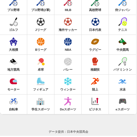
プロ野球
プロ野球(2軍)
MLB
高校野球
侍ジャパン
ゴルフ
Jリーグ
海外サッカー
日本代表
テニス
大相撲
Bリーグ
NBA
ラグビー
中央競馬
地方競馬
卓球
バレー
格闘技
バドミントン
モーター
フィギュア
ウィンター
陸上
水泳
自転車
学生スポーツ
Doスポーツ
ビジネス
eスポーツ
データ提供：日本中央競馬会