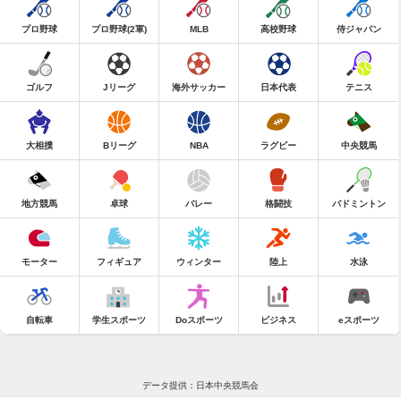
プロ野球
プロ野球(2軍)
MLB
高校野球
侍ジャパン
ゴルフ
Jリーグ
海外サッカー
日本代表
テニス
大相撲
Bリーグ
NBA
ラグビー
中央競馬
地方競馬
卓球
バレー
格闘技
バドミントン
モーター
フィギュア
ウィンター
陸上
水泳
自転車
学生スポーツ
Doスポーツ
ビジネス
eスポーツ
データ提供：日本中央競馬会