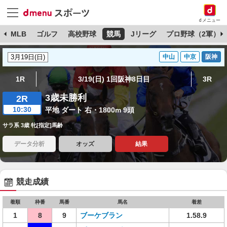
dメニュー
球
MLB
ゴルフ
高校野球
競馬
Jリーグ
プロ野球（2軍）
中山
中京
阪神
1R
3/19(日) 1回阪神8日目
3R
3歳未勝利
2R
10:30
平地 ダート 右・1800m 9頭
サラ系 3歳 牝[指定]馬齢
データ分析
オッズ
結果
競走成績
着順
枠番
馬番
馬名
着差
1
8
9
ブーケブラン
1.58.9