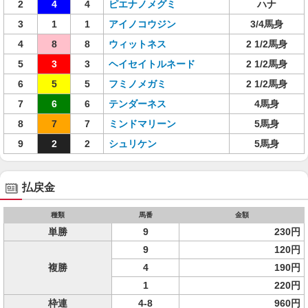
2
4
4
ピエナノメグミ
ハナ
3
1
1
アイノコウジン
3/4馬身
4
8
8
ウィットネス
2 1/2馬身
5
3
3
ヘイセイトルネード
2 1/2馬身
6
5
5
フミノメガミ
2 1/2馬身
7
6
6
テンダーネス
4馬身
8
7
7
ミンドマリーン
5馬身
9
2
2
シュリケン
5馬身
払戻金
種類
馬番
金額
単勝
9
230円
9
120円
複勝
4
190円
1
220円
枠連
4-8
960円