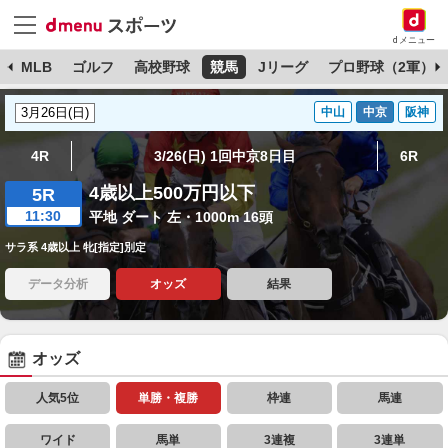
dメニュー
球
MLB
ゴルフ
高校野球
競馬
Jリーグ
プロ野球（2軍）
中山
中京
阪神
4R
3/26(日) 1回中京8日目
6R
4歳以上500万円以下
5R
11:30
平地 ダート 左・1000m 16頭
サラ系 4歳以上 牝[指定]別定
データ分析
オッズ
結果
オッズ
人気5位
単勝・複勝
枠連
馬連
ワイド
馬単
3連複
3連単