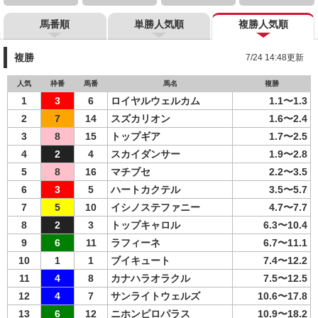
馬番順
単勝人気順
複勝人気順
複勝
7/24 14:48更新
人気
枠番
馬番
馬名
複勝
1
3
6
ロイヤルウェルカム
1.1〜1.3
2
7
14
スズカリオン
1.6〜2.4
3
8
15
トップギア
1.7〜2.5
4
2
4
スカイダンサー
1.9〜2.8
5
8
16
マチブセ
2.2〜3.5
6
3
5
ハートカクテル
3.5〜5.7
7
5
10
イシノステファニー
4.7〜7.7
8
2
3
トップキャロル
6.3〜10.4
9
6
11
ラフィーネ
6.7〜11.1
10
1
1
ブイキュート
7.4〜12.2
11
4
8
カナハラオラクル
7.5〜12.5
12
4
7
サンライトウェルズ
10.6〜17.8
13
6
12
ニホンピロパラス
10.9〜18.2