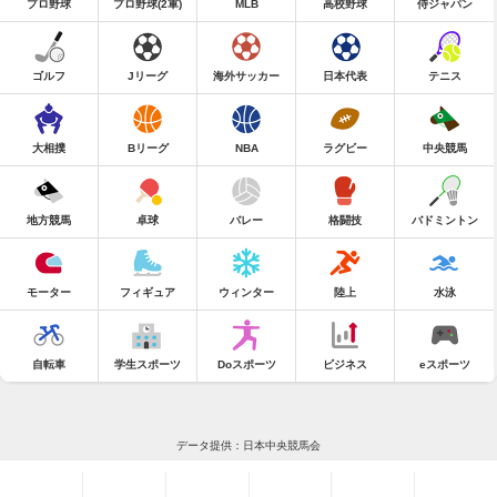
プロ野球
プロ野球(2軍)
MLB
高校野球
侍ジャパン
ゴルフ
Jリーグ
海外サッカー
日本代表
テニス
大相撲
Bリーグ
NBA
ラグビー
中央競馬
地方競馬
卓球
バレー
格闘技
バドミントン
モーター
フィギュア
ウィンター
陸上
水泳
自転車
学生スポーツ
Doスポーツ
ビジネス
eスポーツ
データ提供：日本中央競馬会