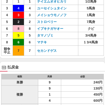
2
1
1
テイエムオオヒカリ
1/2馬身
3
4
4
ユーセイシュタイン
5馬身
4
3
3
メイショウモノノフ
1馬身
5
2
2
ストロベリー
7馬身
6
8
8
イブキナガヤオー
クビ
7
5
5
タマノゾミ
3/4馬身
8
6
6
マテキ
1 3/4馬身
競争
7
7
セカンドゲス
中止
払戻金
種類
馬番
金額
単勝
9
240円
9
130円
複勝
1
450円
4
600円