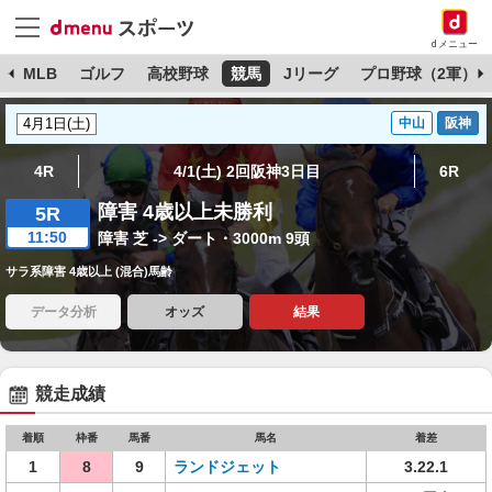
dメニュー
球
MLB
ゴルフ
高校野球
競馬
Jリーグ
プロ野球（2軍）
中山
阪神
4R
4/1(土) 2回阪神3日目
6R
障害 4歳以上未勝利
5R
11:50
障害 芝 -> ダート・3000m 9頭
サラ系障害 4歳以上 (混合)馬齢
データ分析
オッズ
結果
競走成績
着順
枠番
馬番
馬名
着差
1
8
9
ランドジェット
3.22.1