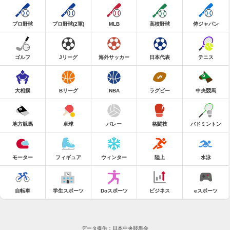
プロ野球
プロ野球(2軍)
MLB
高校野球
侍ジャパン
ゴルフ
Jリーグ
海外サッカー
日本代表
テニス
大相撲
Bリーグ
NBA
ラグビー
中央競馬
地方競馬
卓球
バレー
格闘技
バドミントン
モーター
フィギュア
ウィンター
陸上
水泳
自転車
学生スポーツ
Doスポーツ
ビジネス
eスポーツ
データ提供：日本中央競馬会