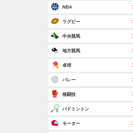
NBA
ラグビー
中央競馬
地方競馬
卓球
バレー
格闘技
バドミントン
モーター