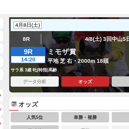
8R
4/8(土) 3回中山
9R
ミモザ賞
14:20
平地 芝 右・2000m 18頭
サラ系 3歳 牝(特指)馬齢
データ分析
オッズ
オッズ
人気5位
単勝・複勝