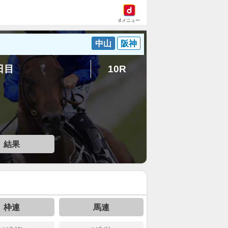
dメニュー
中山
阪神
5日目
10R
結果
枠連
馬連