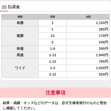
払戻金
種類
馬番
金額
単勝
1
1,120円
1
280円
複勝
12
170円
2
240円
枠連
1-6
390円
馬連
1-12
1,840円
1-12
780円
ワイド
1-2
1,020円
2-12
520円
注意事項
結果・成績・オッズなどのデータは、必ず主催者発行のものと照合
し確認してください。