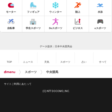
モーター
フィギュア
ウィンター
陸上
水泳
自転車
学生スポーツ
Doスポーツ
ビジネス
eスポーツ
データ提供：日本中央競馬会
TOP
ニュース
天気
スポーツ
占い
すべて
スポーツ
中央競馬
サイトご利用にあたって
(C) NTT DOCOMO, INC.