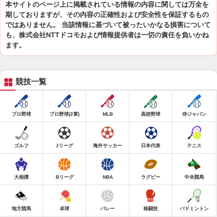
本サイトのページ上に掲載されている情報の内容に関しては万全を
期しておりますが、その内容の正確性および安全性を保証するもの
ではありません。 当該情報に基づいて被ったいかなる損害について
も、株式会社NTTドコモおよび情報提供者は一切の責任を負いかね
ます。
競技一覧
プロ野球
プロ野球(2軍)
MLB
高校野球
侍ジャパン
ゴルフ
Jリーグ
海外サッカー
日本代表
テニス
大相撲
Bリーグ
NBA
ラグビー
中央競馬
地方競馬
卓球
バレー
格闘技
バドミントン