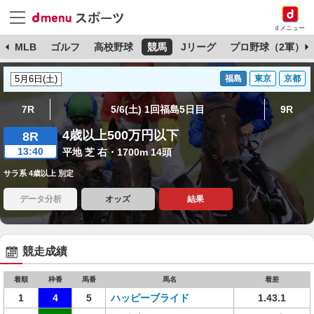
dメニュー
球
MLB
ゴルフ
高校野球
競馬
Jリーグ
プロ野球（2軍）
福島
東京
京都
7R
5/6(土) 1回福島5日目
9R
4歳以上500万円以下
8R
13:40
平地 芝 右・1700m 14頭
サラ系 4歳以上 別定
データ分析
オッズ
結果
競走成績
着順
枠番
馬番
馬名
着差
1
4
5
ハッピーブライド
1.43.1