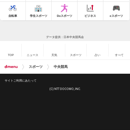
自転車
学生スポーツ
Doスポーツ
ビジネス
eスポーツ
データ提供：日本中央競馬会
TOP
ニュース
天気
スポーツ
占い
すべて
スポーツ
中央競馬
サイトご利用にあたって
(C) NTT DOCOMO, INC.