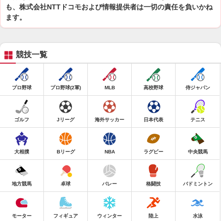
も、株式会社NTTドコモおよび情報提供者は一切の責任を負いかね
ます。
競技一覧
プロ野球
プロ野球(2軍)
MLB
高校野球
侍ジャパン
ゴルフ
Jリーグ
海外サッカー
日本代表
テニス
大相撲
Bリーグ
NBA
ラグビー
中央競馬
地方競馬
卓球
バレー
格闘技
バドミントン
モーター
フィギュア
ウィンター
陸上
水泳