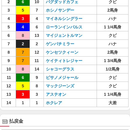
2
6
10
バグダッドカフェ
クビ
3
5
7
ホシノサンデー
2馬身
4
3
4
マイネルシングラー
ハナ
5
4
6
ローランインパルス
1 1/4馬身
6
8
13
マイジェントルマン
クビ
7
2
2
ゲンパチミラー
ハナ
8
7
12
ケンセツクィーン
2馬身
9
7
11
ケイティトレジャー
1 3/4馬身
10
8
14
シャコーグラス
1/2馬身
11
6
9
ピサノメジャール
クビ
12
5
8
マックジーンズ
クビ
13
3
3
アステオン
1 1/4馬身
14
1
1
ホクレア
大差
払戻金