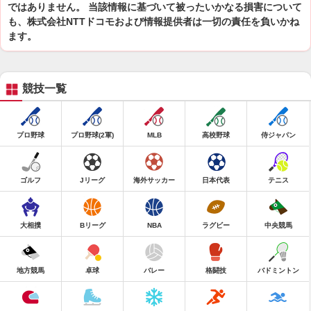
ではありません。 当該情報に基づいて被ったいかなる損害について
も、株式会社NTTドコモおよび情報提供者は一切の責任を負いかね
ます。
競技一覧
プロ野球
プロ野球(2軍)
MLB
高校野球
侍ジャパン
ゴルフ
Jリーグ
海外サッカー
日本代表
テニス
大相撲
Bリーグ
NBA
ラグビー
中央競馬
地方競馬
卓球
バレー
格闘技
バドミントン