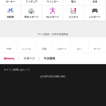
モーター
フィギュア
ウィンター
陸上
水泳
自転車
学生スポーツ
Doスポーツ
ビジネス
eスポーツ
データ提供：日本中央競馬会
TOP
ニュース
天気
スポーツ
占い
すべて
スポーツ
中央競馬
サイトご利用にあたって
(C) NTT DOCOMO, INC.