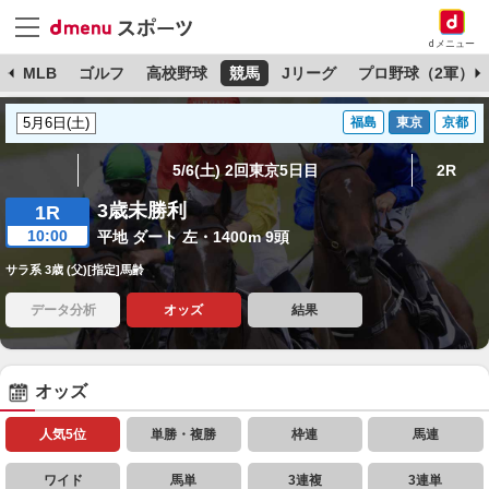
dメニュー
球
MLB
ゴルフ
高校野球
競馬
Jリーグ
プロ野球（2軍）
福島
東京
京都
5/6(土) 2回東京5日目
2R
3歳未勝利
1R
10:00
平地 ダート 左・1400m 9頭
サラ系 3歳 (父)[指定]馬齢
データ分析
オッズ
結果
オッズ
人気5位
単勝・複勝
枠連
馬連
ワイド
馬単
3連複
3連単