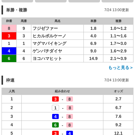
単勝・複勝
7/24 13:00更新
枠番
馬番
馬名
単勝
複勝
8
9
フジゼファー
1.8
1.0〜1.2
3
3
ヒカルボルケーノ
4.0
1.1〜1.6
1
1
マグマバイキング
6.9
1.7〜3.0
4
4
ゲンパチダイヤ
9.0
1.6〜2.9
6
6
ヨコハマヒット
14.9
2.1〜3.9
もっと見る＞
枠連
7/24 13:00更新
人気
組み合わせ
オッズ
1
2.7
3
-
8
2
6.7
1
-
8
3
7.6
4
-
8
4
9.2
6
-
8
5
12.1
3
-
4