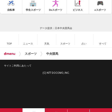
自転車
学生スポーツ
Doスポーツ
ビジネス
eスポーツ
データ提供：日本中央競馬会
TOP
ニュース
天気
スポーツ
占い
すべて
スポーツ
中央競馬
サイトご利用にあたって
(C) NTT DOCOMO, INC.