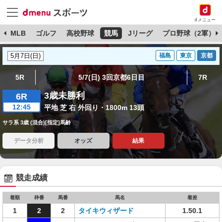
dメニュー
球
MLB
ゴルフ
高校野球
競馬
Jリーグ
プロ野球（2軍）
福島
東京
京都
5R
5/7(日) 3回京都6日目
7R
3歳未勝利
6R
12:45
平地 芝 右 外回り・1800m 13頭
サラ系 3歳 (混合)[指定]馬齢
データ分析
オッズ
結果
競走成績
着順
枠番
馬番
馬名
着差
1
2
2
タイキウィザード
1.50.1