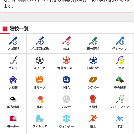
ます。
競技一覧
プロ野球
プロ野球(2軍)
MLB
高校野球
侍ジャパン
ゴルフ
Jリーグ
海外サッカー
日本代表
テニス
大相撲
Bリーグ
NBA
ラグビー
中央競馬
地方競馬
卓球
バレー
格闘技
バドミントン
モーター
フィギュア
ウィンター
陸上
水泳