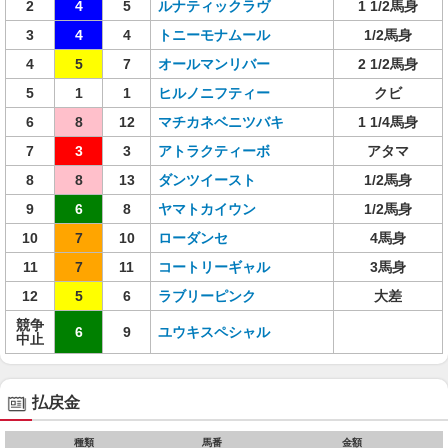
2
4
5
ルナティックラヴ
1 1/2馬身
3
4
4
トニーモナムール
1/2馬身
4
5
7
オールマンリバー
2 1/2馬身
5
1
1
ヒルノニフティー
クビ
6
8
12
マチカネベニツバキ
1 1/4馬身
7
3
3
アトラクティーボ
アタマ
8
8
13
ダンツイースト
1/2馬身
9
6
8
ヤマトカイウン
1/2馬身
10
7
10
ローダンセ
4馬身
11
7
11
コートリーギャル
3馬身
12
5
6
ラブリーピンク
大差
競争
6
9
ユウキスペシャル
中止
払戻金
種類
馬番
金額