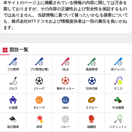
本サイトのページ上に掲載されている情報の内容に関しては万全を
期しておりますが、その内容の正確性および安全性を保証するもの
ではありません。 当該情報に基づいて被ったいかなる損害について
も、株式会社NTTドコモおよび情報提供者は一切の責任を負いかね
ます。
競技一覧
プロ野球
プロ野球(2軍)
MLB
高校野球
侍ジャパン
ゴルフ
Jリーグ
海外サッカー
日本代表
テニス
大相撲
Bリーグ
NBA
ラグビー
中央競馬
地方競馬
卓球
バレー
格闘技
バドミントン