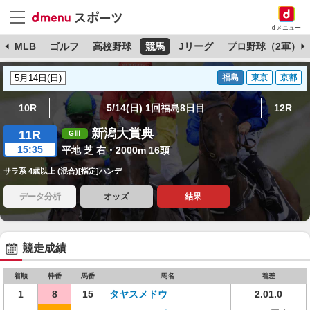
dメニュー
球
MLB
ゴルフ
高校野球
競馬
Jリーグ
プロ野球（2軍）
福島
東京
京都
10R
5/14(日) 1回福島8日目
12R
新潟大賞典
11R
15:35
平地 芝 右・2000m 16頭
サラ系 4歳以上 (混合)[指定]ハンデ
データ分析
オッズ
結果
競走成績
着順
枠番
馬番
馬名
着差
1
8
15
タヤスメドウ
2.01.0