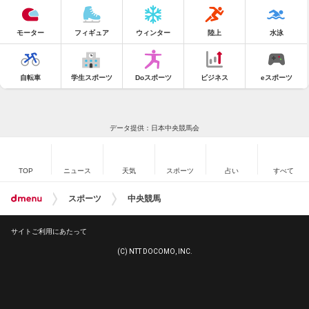
モーター
フィギュア
ウィンター
陸上
水泳
自転車
学生スポーツ
Doスポーツ
ビジネス
eスポーツ
データ提供：日本中央競馬会
TOP
ニュース
天気
スポーツ
占い
すべて
スポーツ
中央競馬
サイトご利用にあたって
(C) NTT DOCOMO, INC.