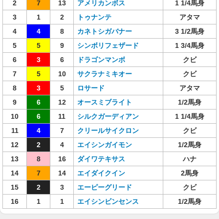
2
7
13
アメリカンボス
1 1/4馬身
3
1
2
トゥナンテ
アタマ
4
4
8
カネトシガバナー
3 1/2馬身
5
5
9
シンボリフェザード
1 3/4馬身
6
3
6
ドラゴンマンボ
クビ
7
5
10
サクラナミキオー
クビ
8
3
5
ロサード
アタマ
9
6
12
オースミブライト
1/2馬身
10
6
11
シルクガーディアン
1 1/4馬身
11
4
7
クリールサイクロン
クビ
12
2
4
エイシンガイモン
1/2馬身
13
8
16
ダイワテキサス
ハナ
14
7
14
エイダイクイン
2馬身
15
2
3
エーピーグリード
クビ
16
1
1
エイシンビンセンス
1/2馬身