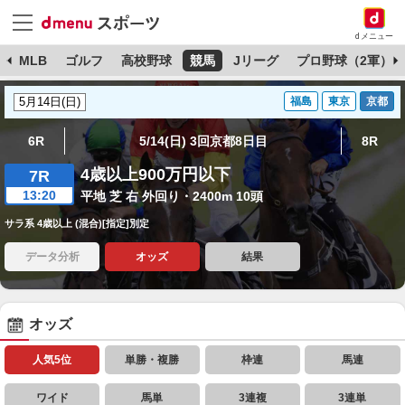
dメニュー
球
MLB
ゴルフ
高校野球
競馬
Jリーグ
プロ野球（2軍）
福島
東京
京都
6R
5/14(日) 3回京都8日目
8R
4歳以上900万円以下
7R
13:20
平地 芝 右 外回り・2400m 10頭
サラ系 4歳以上 (混合)[指定]別定
データ分析
オッズ
結果
オッズ
人気5位
単勝・複勝
枠連
馬連
ワイド
馬単
3連複
3連単