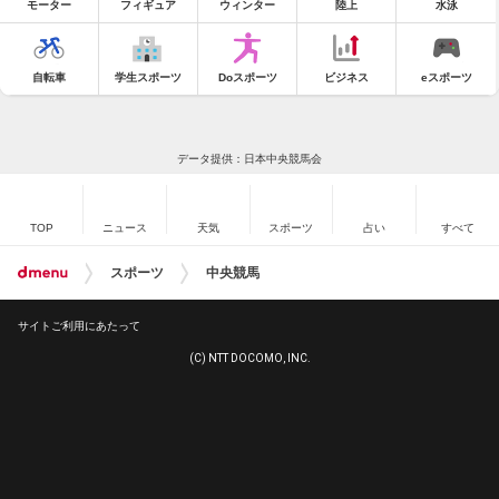
モーター
フィギュア
ウィンター
陸上
水泳
自転車
学生スポーツ
Doスポーツ
ビジネス
eスポーツ
データ提供：日本中央競馬会
TOP
ニュース
天気
スポーツ
占い
すべて
スポーツ
中央競馬
サイトご利用にあたって
(C) NTT DOCOMO, INC.