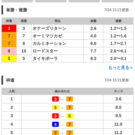
単勝・複勝
7/24 15:21更新
枠番
馬番
馬名
単勝
複勝
3
3
オナーズリターン
2.6
1.2〜1.5
7
7
オーミマツカゼ
4.0
1.2〜1.6
7
8
カルミネーション
6.6
1.7〜2.7
8
10
ロードスター
7.7
2.6〜4.1
5
5
タイキポーラ
8.3
2.0〜3.1
もっと見る＞
枠連
7/24 15:21更新
人気
組み合わせ
オッズ
1
3.6
3
-
7
2
8.0
5
-
7
3
9.5
3
-
5
4
11.0
4
-
7
5
11.2
7
-
7