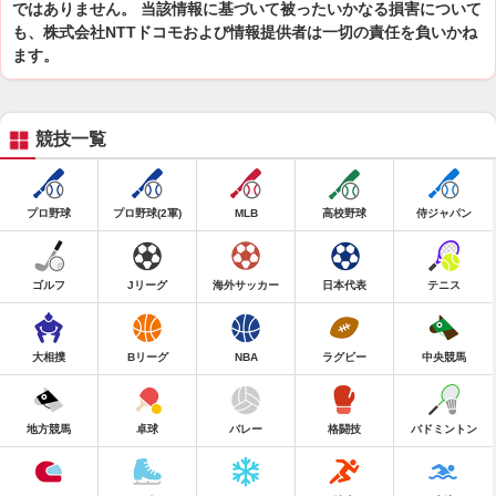
ではありません。 当該情報に基づいて被ったいかなる損害について
も、株式会社NTTドコモおよび情報提供者は一切の責任を負いかね
ます。
競技一覧
プロ野球
プロ野球(2軍)
MLB
高校野球
侍ジャパン
ゴルフ
Jリーグ
海外サッカー
日本代表
テニス
大相撲
Bリーグ
NBA
ラグビー
中央競馬
地方競馬
卓球
バレー
格闘技
バドミントン