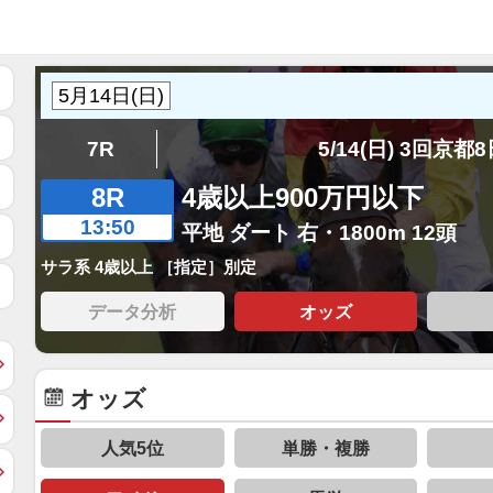
7R
5/14(日) 3回京都
8R
4歳以上900万円以下
13:50
平地 ダート 右・1800m 12頭
サラ系 4歳以上 ［指定］別定
データ分析
オッズ
オッズ
人気5位
単勝・複勝