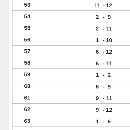
53
11
-
12
54
2
-
9
55
2
-
11
56
1
-
10
57
6
-
12
58
6
-
11
59
1
-
2
60
6
-
9
61
9
-
11
62
9
-
12
63
1
-
6