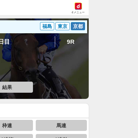
dメニュー
福島
東京
京都
8日目
9R
結果
枠連
馬連