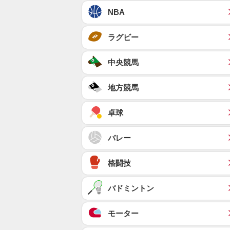
NBA
ラグビー
中央競馬
地方競馬
卓球
バレー
格闘技
バドミントン
モーター