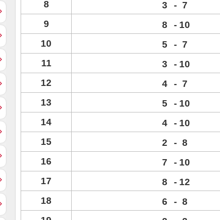
8
3
-
7
9
8
-
10
10
5
-
7
11
3
-
10
12
4
-
7
13
5
-
10
14
4
-
10
15
2
-
8
16
7
-
10
17
8
-
12
18
6
-
8