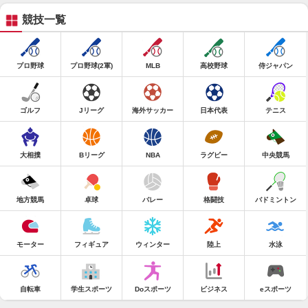
競技一覧
プロ野球
プロ野球(2軍)
MLB
高校野球
侍ジャパン
ゴルフ
Jリーグ
海外サッカー
日本代表
テニス
大相撲
Bリーグ
NBA
ラグビー
中央競馬
地方競馬
卓球
バレー
格闘技
バドミントン
モーター
フィギュア
ウィンター
陸上
水泳
自転車
学生スポーツ
Doスポーツ
ビジネス
eスポーツ