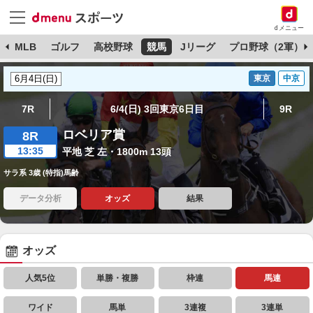
dメニュー
球
MLB
ゴルフ
高校野球
競馬
Jリーグ
プロ野球（2軍）
東京
中京
7R
6/4(日) 3回東京6日目
9R
ロベリア賞
8R
13:35
平地 芝 左・1800m 13頭
サラ系 3歳 (特指)馬齢
データ分析
オッズ
結果
オッズ
人気5位
単勝・複勝
枠連
馬連
ワイド
馬単
3連複
3連単