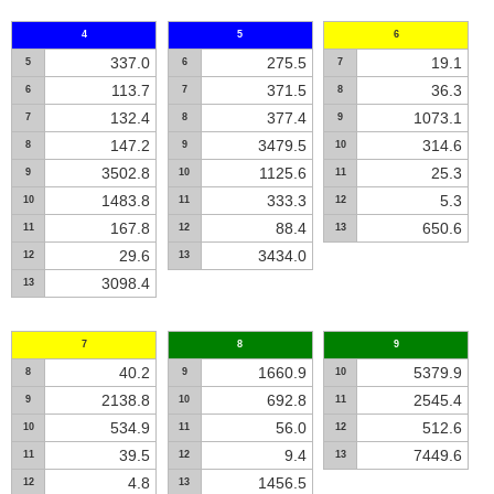
4
5
6
337.0
275.5
19.1
5
6
7
113.7
371.5
36.3
6
7
8
132.4
377.4
1073.1
7
8
9
147.2
3479.5
314.6
8
9
10
3502.8
1125.6
25.3
9
10
11
1483.8
333.3
5.3
10
11
12
167.8
88.4
650.6
11
12
13
29.6
3434.0
12
13
3098.4
13
7
8
9
40.2
1660.9
5379.9
8
9
10
2138.8
692.8
2545.4
9
10
11
534.9
56.0
512.6
10
11
12
39.5
9.4
7449.6
11
12
13
4.8
1456.5
12
13