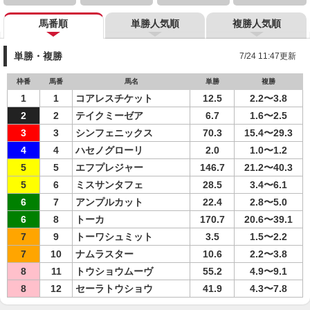
馬番順
単勝人気順
複勝人気順
単勝・複勝
7/24 11:47更新
枠番
馬番
馬名
単勝
複勝
1
1
コアレスチケット
12.5
2.2〜3.8
2
2
テイクミーゼア
6.7
1.6〜2.5
3
3
シンフェニックス
70.3
15.4〜29.3
4
4
ハセノグローリ
2.0
1.0〜1.2
5
5
エフプレジャー
146.7
21.2〜40.3
5
6
ミスサンタフェ
28.5
3.4〜6.1
6
7
アンプルカット
22.4
2.8〜5.0
6
8
トーカ
170.7
20.6〜39.1
7
9
トーワシュミット
3.5
1.5〜2.2
7
10
ナムラスター
10.6
2.2〜3.8
8
11
トウショウムーヴ
55.2
4.9〜9.1
8
12
セーラトウショウ
41.9
4.3〜7.8