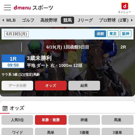
dメニュー
球
MLB
ゴルフ
高校野球
競馬
Jリーグ
プロ野球（2軍）
函館
東京
阪神
6/19(月) 1回函館3日目
2R
3歳未勝利
1R
09:50
平地 ダート 右・1000m 12頭
サラ系 3歳 (父)[指定]馬齢
データ分析
オッズ
結果
オッズ
人気5位
単勝・複勝
枠連
馬連
ワイド
馬単
3連複
3連単