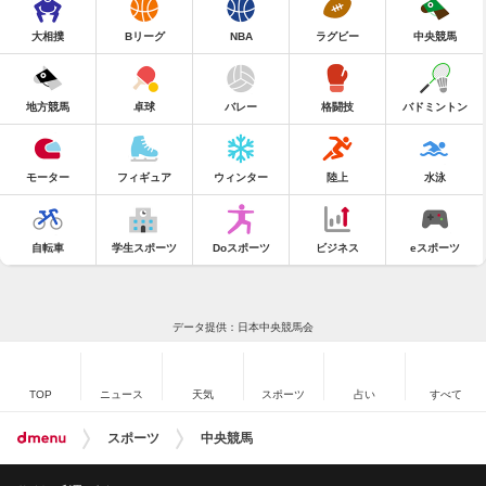
大相撲
Bリーグ
NBA
ラグビー
中央競馬
地方競馬
卓球
バレー
格闘技
バドミントン
モーター
フィギュア
ウィンター
陸上
水泳
自転車
学生スポーツ
Doスポーツ
ビジネス
eスポーツ
データ提供：日本中央競馬会
TOP
ニュース
天気
スポーツ
占い
すべて
スポーツ
中央競馬