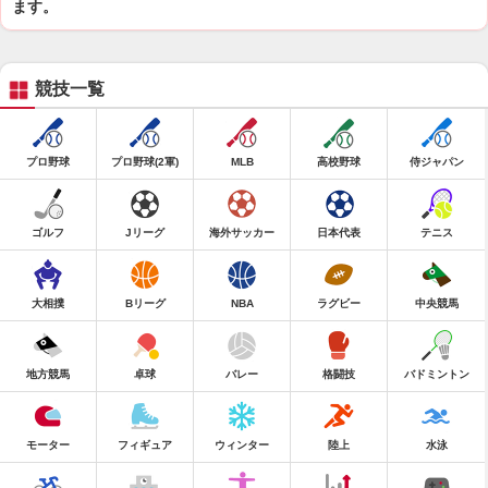
ます。
競技一覧
プロ野球
プロ野球(2軍)
MLB
高校野球
侍ジャパン
ゴルフ
Jリーグ
海外サッカー
日本代表
テニス
大相撲
Bリーグ
NBA
ラグビー
中央競馬
地方競馬
卓球
バレー
格闘技
バドミントン
モーター
フィギュア
ウィンター
陸上
水泳