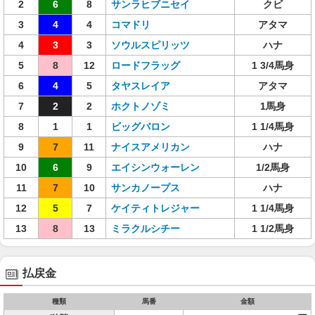
2
6
8
サンラヒブニセイ
クビ
3
4
4
コマドリ
アタマ
4
3
3
ソウルスピリッツ
ハナ
5
8
12
ロードフラッグ
1 3/4馬身
6
4
5
タヤスレイア
アタマ
7
2
2
ホクトノゾミ
1馬身
8
1
1
ビッグバロン
1 1/4馬身
9
7
11
ナイスアメリカン
ハナ
10
6
9
エイシンウォーレン
1/2馬身
11
7
10
サンカノープス
ハナ
12
5
7
ケイティトレジャー
1 1/4馬身
13
8
13
ミラクルシチー
1 1/2馬身
払戻金
種類
馬番
金額