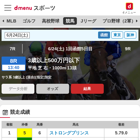
dメニュー
球
MLB
ゴルフ
高校野球
競馬
Jリーグ
プロ野球（2軍）
函館
東京
阪神
7R
6/24(土) 1回函館5日目
9R
3歳以上500万円以下
8R
13:40
平地 芝 右・1000m 13頭
サラ系 3歳以上 (混合)[指定]別定
データ分析
オッズ
結果
競走成績
着順
枠番
馬番
馬名
着差
1
5
6
ストロングプリンス
5.79.0