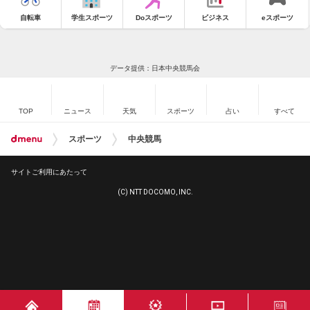
自転車
学生スポーツ
Doスポーツ
ビジネス
eスポーツ
データ提供：日本中央競馬会
TOP
ニュース
天気
スポーツ
占い
すべて
スポーツ
中央競馬
サイトご利用にあたって
(C) NTT DOCOMO, INC.