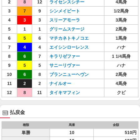
2
8
12
ライセンスシチー
4馬身
3
7
9
シンメイビート
1/2馬身
4
3
3
スリーアモーラ
3馬身
5
1
1
グリームステージ
2馬身
6
5
6
マチカネトキノコエ
1馬身
7
4
4
エイシンローレンス
ハナ
8
6
7
キラリゼファー
1 1/4馬身
9
5
5
サニーリヴァー
ハナ
10
6
8
ブランニューヘヴン
2馬身
11
2
2
ナイルオー
4馬身
12
8
11
タイキマフィン
クビ
払戻金
種類
馬番
金額
単勝
10
510円