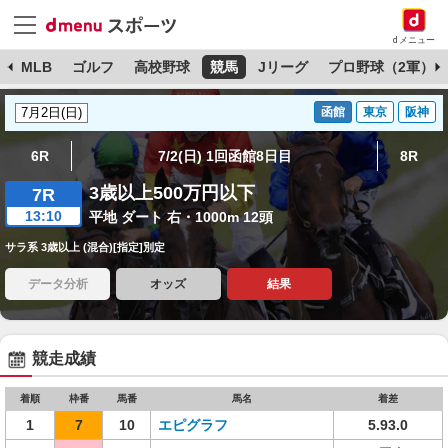
dメニュー
球
MLB
ゴルフ
高校野球
競馬
Jリーグ
プロ野球（2軍）
函館
東京
阪神
6R
7/2(日) 1回函館8日目
8R
3歳以上500万円以下
7R
13:10
平地 ダート 右・1000m 12頭
サラ系 3歳以上 (混合)[指定]別定
データ分析
オッズ
結果
競走成績
着順
枠番
馬番
馬名
着差
1
7
10
エピグラフ
5.93.0