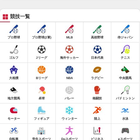
競技一覧
プロ野球
プロ野球(2軍)
MLB
高校野球
侍ジャパン
ゴルフ
Jリーグ
海外サッカー
日本代表
テニス
大相撲
Bリーグ
NBA
ラグビー
中央競馬
地方競馬
卓球
バレー
格闘技
バドミントン
モーター
フィギュア
ウィンター
陸上
水泳
自転車
学生スポーツ
Doスポーツ
ビジネス
eスポーツ