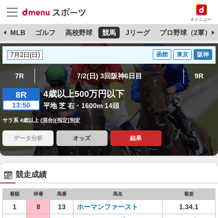
dメニュー
球
MLB
ゴルフ
高校野球
競馬
Jリーグ
プロ野球（2軍）
函館
東京
阪神
7R
7/2(日) 3回阪神6日目
9R
4歳以上500万円以下
8R
13:50
平地 芝 右・1600m 14頭
サラ系 4歳以上 (混合)[指定]別定
データ分析
オッズ
結果
競走成績
着順
枠番
馬番
馬名
着差
1
8
13
ホーマンファースト
1.34.1