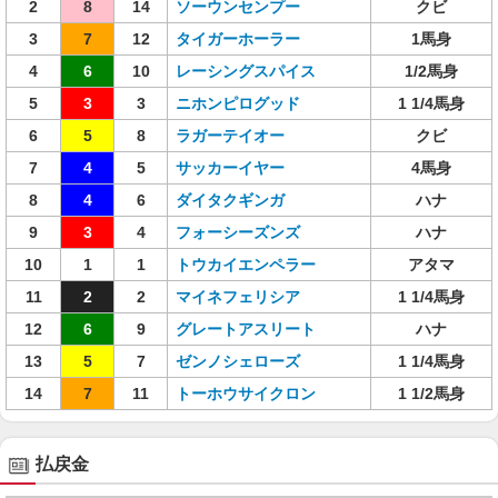
2
8
14
ソーウンセンプー
クビ
3
7
12
タイガーホーラー
1馬身
4
6
10
レーシングスパイス
1/2馬身
5
3
3
ニホンピログッド
1 1/4馬身
6
5
8
ラガーテイオー
クビ
7
4
5
サッカーイヤー
4馬身
8
4
6
ダイタクギンガ
ハナ
9
3
4
フォーシーズンズ
ハナ
10
1
1
トウカイエンペラー
アタマ
11
2
2
マイネフェリシア
1 1/4馬身
12
6
9
グレートアスリート
ハナ
13
5
7
ゼンノシェローズ
1 1/4馬身
14
7
11
トーホウサイクロン
1 1/2馬身
払戻金