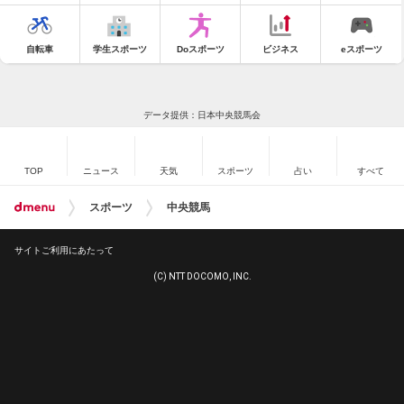
自転車
学生スポーツ
Doスポーツ
ビジネス
eスポーツ
データ提供：日本中央競馬会
TOP
ニュース
天気
スポーツ
占い
すべて
スポーツ
中央競馬
サイトご利用にあたって
(C) NTT DOCOMO, INC.