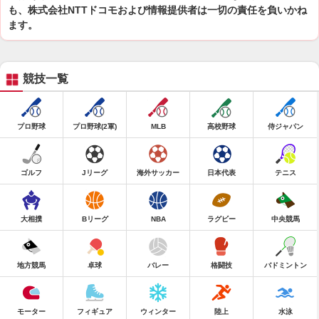
も、株式会社NTTドコモおよび情報提供者は一切の責任を負いかね
ます。
競技一覧
プロ野球
プロ野球(2軍)
MLB
高校野球
侍ジャパン
ゴルフ
Jリーグ
海外サッカー
日本代表
テニス
大相撲
Bリーグ
NBA
ラグビー
中央競馬
地方競馬
卓球
バレー
格闘技
バドミントン
モーター
フィギュア
ウィンター
陸上
水泳