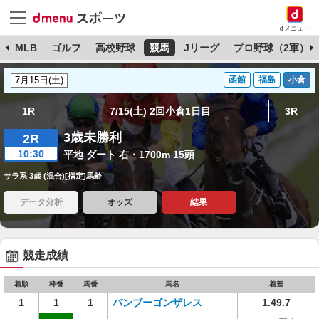
dメニュー
球
MLB
ゴルフ
高校野球
競馬
Jリーグ
プロ野球（2軍）
函館
福島
小倉
1R
7/15(土) 2回小倉1日目
3R
3歳未勝利
2R
10:30
平地 ダート 右・1700m 15頭
サラ系 3歳 (混合)[指定]馬齢
データ分析
オッズ
結果
競走成績
着順
枠番
馬番
馬名
着差
1
1
1
バンブーゴンザレス
1.49.7