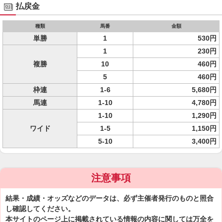
払戻金
種類
馬番
金額
単勝
1
530円
1
230円
複勝
10
460円
5
460円
枠連
1-6
5,680円
馬連
1-10
4,780円
1-10
1,290円
ワイド
1-5
1,150円
5-10
3,400円
注意事項
結果・成績・オッズなどのデータは、必ず主催者発行のものと照合
し確認してください。
本サイトのページ上に掲載されている情報の内容に関しては万全を