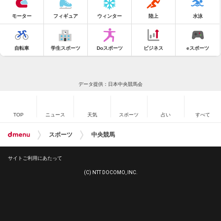
モーター
フィギュア
ウィンター
陸上
水泳
自転車
学生スポーツ
Doスポーツ
ビジネス
eスポーツ
データ提供：日本中央競馬会
TOP
ニュース
天気
スポーツ
占い
すべて
スポーツ
中央競馬
サイトご利用にあたって
(C) NTT DOCOMO, INC.