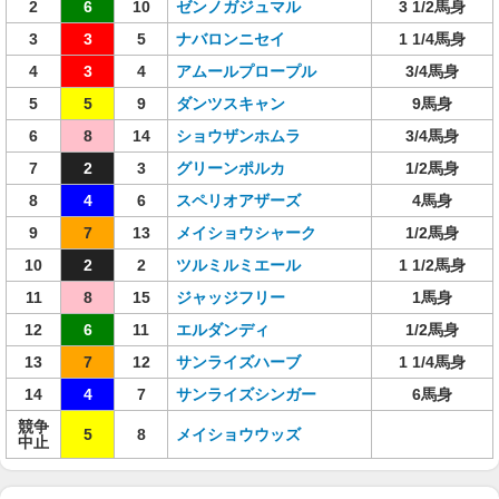
2
6
10
ゼンノガジュマル
3 1/2馬身
3
3
5
ナバロンニセイ
1 1/4馬身
4
3
4
アムールプロープル
3/4馬身
5
5
9
ダンツスキャン
9馬身
6
8
14
ショウザンホムラ
3/4馬身
7
2
3
グリーンポルカ
1/2馬身
8
4
6
スペリオアザーズ
4馬身
9
7
13
メイショウシャーク
1/2馬身
10
2
2
ツルミルミエール
1 1/2馬身
11
8
15
ジャッジフリー
1馬身
12
6
11
エルダンディ
1/2馬身
13
7
12
サンライズハーブ
1 1/4馬身
14
4
7
サンライズシンガー
6馬身
競争
5
8
メイショウウッズ
中止