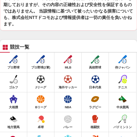
期しておりますが、その内容の正確性および安全性を保証するもの
ではありません。 当該情報に基づいて被ったいかなる損害について
も、株式会社NTTドコモおよび情報提供者は一切の責任を負いかね
ます。
競技一覧
プロ野球
プロ野球(2軍)
MLB
高校野球
侍ジャパン
ゴルフ
Jリーグ
海外サッカー
日本代表
テニス
大相撲
Bリーグ
NBA
ラグビー
中央競馬
地方競馬
卓球
バレー
格闘技
バドミントン