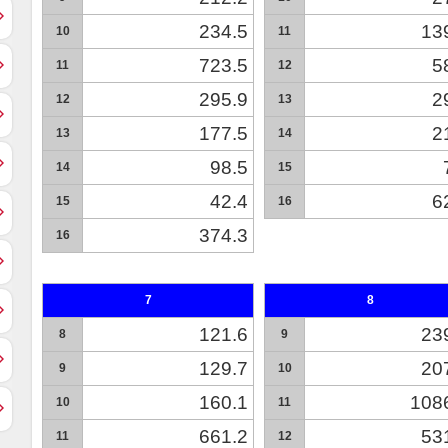
234.5
13
10
11
723.5
5
11
12
295.9
2
12
13
177.5
2
13
14
98.5
14
15
42.4
6
15
16
374.3
16
7
8
121.6
23
8
9
129.7
20
9
10
160.1
108
10
11
661.2
53
11
12