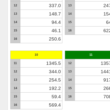
337.0
24
12
13
148.7
15
13
14
94.4
6
14
15
46.1
62
15
16
250.6
16
10
11
1345.5
135
11
12
344.0
144
12
13
254.5
91
13
14
192.2
26
14
15
59.4
70
15
16
569.4
16