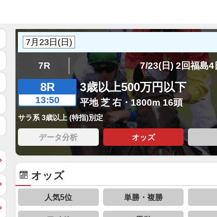
7R
7/23(日) 2回福島
8R
3歳以上500万円以下
13:50
平地 芝 右・1800m 16頭
サラ系 3歳以上 (特指)別定
データ分析
オッズ
オッズ
人気5位
単勝・複勝