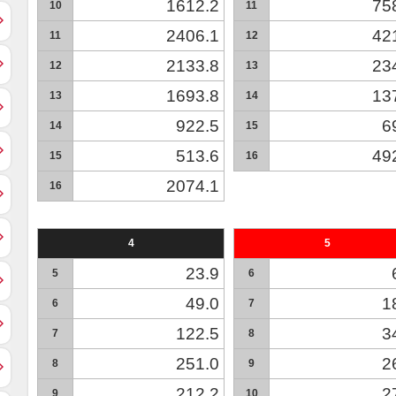
1612.2
75
10
11
2406.1
42
11
12
2133.8
23
12
13
1693.8
13
13
14
922.5
6
14
15
513.6
49
15
16
2074.1
16
4
5
23.9
5
6
49.0
1
6
7
122.5
3
7
8
251.0
2
8
9
212.2
2
9
10