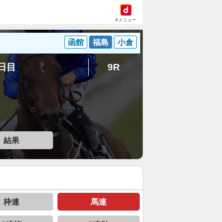
dメニュー
函館
福島
小倉
4日目
9R
結果
枠連
馬連