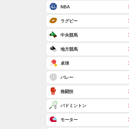
NBA
ラグビー
中央競馬
地方競馬
卓球
バレー
格闘技
バドミントン
モーター