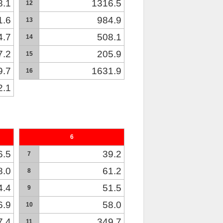
8.1
1316.5
12
1.6
984.9
13
4.7
508.1
14
7.2
205.9
15
9.7
1631.9
16
2.1
6
6.5
39.2
7
8.0
61.2
8
4.4
51.5
9
6.9
58.0
10
7.4
349.7
11