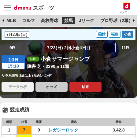
dメニュー
球
MLB
ゴルフ
高校野球
競馬
Jリーグ
プロ野球（2軍）
函館
福島
小倉
9R
7/23(日) 2回小倉4日目
11R
小倉サマージャンプ
10R
15:10
障害 芝・3390m 11頭
サラ系障害 3歳以上 (混合)ハンデ
データ分析
オッズ
結果
競走成績
着順
枠番
馬番
馬名
着差
1
7
9
レガシーロック
3.42.8