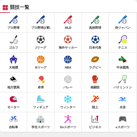
競技一覧
プロ野球
プロ野球(2軍)
MLB
高校野球
侍ジャパン
ゴルフ
Jリーグ
海外サッカー
日本代表
テニス
大相撲
Bリーグ
NBA
ラグビー
中央競馬
地方競馬
卓球
バレー
格闘技
バドミントン
モーター
フィギュア
ウィンター
陸上
水泳
自転車
学生スポーツ
Doスポーツ
ビジネス
eスポーツ