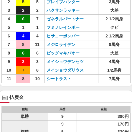
2
5
5
ブレイブハンター
3馬身
3
2
2
ハクサンラッキー
大差
4
6
7
ゼネラルパートナー
2 1/2馬身
5
1
1
フミノレインボー
クビ
6
4
4
ヒサコーボンバー
2 1/2馬身
7
8
11
メジロライデン
9馬身
8
6
6
ビッグマキバオー
大差
9
3
3
メイショウデンセツ
4馬身
10
7
8
メイショウダリウス
1/2馬身
11
8
10
シートラスト
7馬身
払戻金
種類
馬番
金額
単勝
9
390円
9
170円
複勝
5
330円