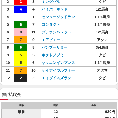
2
3
3
キングバル
クビ
3
4
4
ハイパーキッド
1/2馬身
4
1
1
センターグッドラン
1 1/4馬身
5
6
7
コンタクト
1 1/4馬身
6
8
11
ブラウンバレット
1/2馬身
7
7
9
エアピエール
アタマ
8
6
8
バンブーサミー
3/4馬身
9
5
5
ホクトノゾミ
クビ
10
5
6
ヤマニンインプレス
1 1/4馬身
11
7
10
ケイアイウルフオー
アタマ
12
2
2
エイダイスズラン
クビ
払戻金
種類
馬番
金額
単勝
12
930円