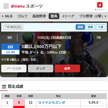
dメニュー
球
MLB
ゴルフ
高校野球
競馬
Jリーグ
プロ野球（2軍）
函館
福島
小倉
5R
7/30(日) 2回函館8日目
7R
3歳以上500万円以下
6R
12:40
平地 ダート 右・1000m 12頭
サラ系 3歳以上 ［指定］別定
データ分析
オッズ
結果
競走成績
着順
枠番
馬番
馬名
着差
1
8
12
ロイヤルモガンボ
5.94.0