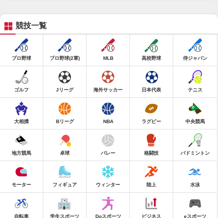
競技一覧
プロ野球
プロ野球(2軍)
MLB
高校野球
侍ジャパン
ゴルフ
Jリーグ
海外サッカー
日本代表
テニス
大相撲
Bリーグ
NBA
ラグビー
中央競馬
地方競馬
卓球
バレー
格闘技
バドミントン
モーター
フィギュア
ウィンター
陸上
水泳
自転車
学生スポーツ
Doスポーツ
ビジネス
eスポーツ