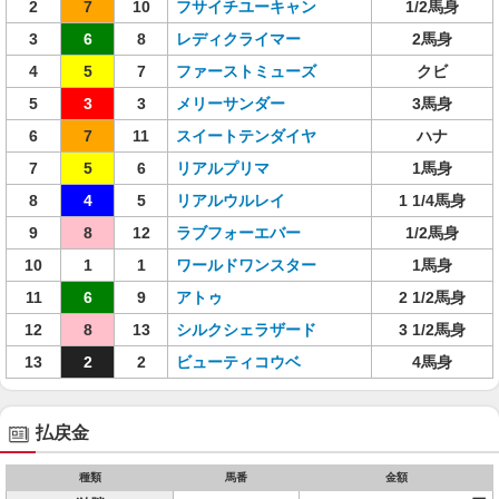
2
7
10
フサイチユーキャン
1/2馬身
3
6
8
レディクライマー
2馬身
4
5
7
ファーストミューズ
クビ
5
3
3
メリーサンダー
3馬身
6
7
11
スイートテンダイヤ
ハナ
7
5
6
リアルプリマ
1馬身
8
4
5
リアルウルレイ
1 1/4馬身
9
8
12
ラブフォーエバー
1/2馬身
10
1
1
ワールドワンスター
1馬身
11
6
9
アトゥ
2 1/2馬身
12
8
13
シルクシェラザード
3 1/2馬身
13
2
2
ビューティコウベ
4馬身
払戻金
種類
馬番
金額