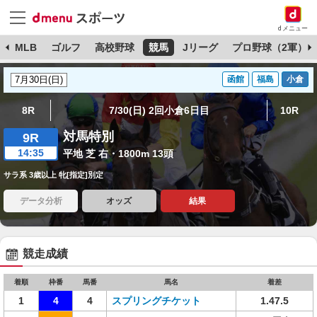
dメニュー
球
MLB
ゴルフ
高校野球
競馬
Jリーグ
プロ野球（2軍）
函館
福島
小倉
8R
7/30(日) 2回小倉6日目
10R
対馬特別
9R
14:35
平地 芝 右・1800m 13頭
サラ系 3歳以上 牝[指定]別定
データ分析
オッズ
結果
競走成績
着順
枠番
馬番
馬名
着差
1
4
4
スプリングチケット
1.47.5