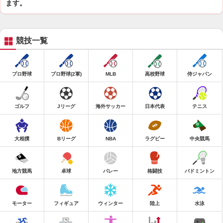
ます。
競技一覧
プロ野球
プロ野球(2軍)
MLB
高校野球
侍ジャパン
ゴルフ
Jリーグ
海外サッカー
日本代表
テニス
大相撲
Bリーグ
NBA
ラグビー
中央競馬
地方競馬
卓球
バレー
格闘技
バドミントン
モーター
フィギュア
ウィンター
陸上
水泳