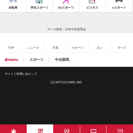
自転車
学生スポーツ
Doスポーツ
ビジネス
eスポーツ
データ提供：日本中央競馬会
TOP
ニュース
天気
スポーツ
占い
すべて
スポーツ
中央競馬
サイトご利用にあたって
(C) NTT DOCOMO, INC.